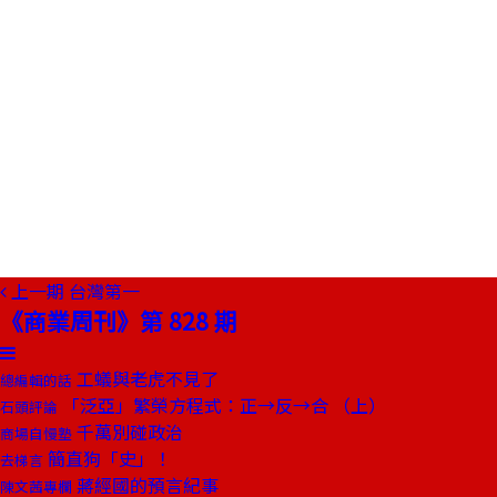
上一期
台灣第一
《商業周刊》第 828 期
工蟻與老虎不見了
總編輯的話
「泛亞」繁榮方程式：正→反→合 （上）
石頭評論
千萬別碰政治
商場自慢塾
簡直狗「史」！
去梯言
蔣經國的預言紀事
陳文茜專欄