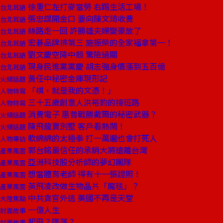
徐重仁左打麥當勞 右踢生活工場！
台北耳語
張忠謀開金口 要向陳文琦收費
台北耳語
絲路走一回 許勝雄夫婦變豪放了
台北耳語
宏碁品牌排第三 施振榮的全家福拿第一！
台北耳語
劉文慶空降中殼 驚險過關
台北耳語
現身民進黨黨慶 胡志強身價漲到五百億
台北耳語
黃任中秘密金庫現形記
火線話題
「棋，就是我的文憑！」
人物特寫
三十五歲創意人洪裕鈞的接班路
人物特寫
消費電子 惠普戰勝戴爾的秘密武器？
火線話題
陳飛龍賣別墅 客戶看熱鬧！
火線話題
軟綿綿的太極拳 打一萬遍也會打死人
人物專訪
郭台銘最信任的承銷大將遠離台灣
產業風雲
亞洲科技股分析師的夢幻團隊
產業風雲
想當體育老師 得有十一張證照！
產業風雲
英飛凌改做生物晶片「魔毯」？
產業風雲
中共貪官外逃 美國不再是天堂
大陸焦點
一億人生
封面故事
起飛？墜落？
封面故事