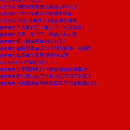
他們是抗壓性低還是忠於自己？
封面故事
日本六年級寧可加班不約會
封面故事
3個台大電機人3種記憶與憧憬
封面故事
王永慶花五十萬上了一堂法律課！
產業風雲
東森、年代下一個戰場在大陸
產業風雲
線上遊戲產業泡沫化了？
產業風雲
電腦與家電 ＤＶＤ錄放影機一台搞定
產業風雲
置身數位家庭 兩年內成真
產業風雲
江澤民也叫……
英文無所不談
十年追韓趕日 中國搶進造船業龍頭
國際視窗
新力索尼成了大象 就忘了如何跳舞？
國際視窗
快遞龍頭愛用綠色車隊 不只是環保而已...
國際視窗