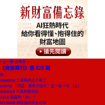
上一期
台灣第一
《商業周刊》第 828 期
工蟻與老虎不見了
總編輯的話
「泛亞」繁榮方程式：正→反→合 （上）
石頭評論
千萬別碰政治
商場自慢塾
簡直狗「史」！
去梯言
蔣經國的預言紀事
陳文茜專欄