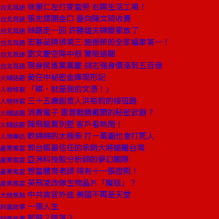
徐重仁左打麥當勞 右踢生活工場！
台北耳語
張忠謀開金口 要向陳文琦收費
台北耳語
絲路走一回 許勝雄夫婦變豪放了
台北耳語
宏碁品牌排第三 施振榮的全家福拿第一！
台北耳語
劉文慶空降中殼 驚險過關
台北耳語
現身民進黨黨慶 胡志強身價漲到五百億
台北耳語
黃任中秘密金庫現形記
火線話題
「棋，就是我的文憑！」
人物特寫
三十五歲創意人洪裕鈞的接班路
人物特寫
消費電子 惠普戰勝戴爾的秘密武器？
火線話題
陳飛龍賣別墅 客戶看熱鬧！
火線話題
軟綿綿的太極拳 打一萬遍也會打死人
人物專訪
郭台銘最信任的承銷大將遠離台灣
產業風雲
亞洲科技股分析師的夢幻團隊
產業風雲
想當體育老師 得有十一張證照！
產業風雲
英飛凌改做生物晶片「魔毯」？
產業風雲
中共貪官外逃 美國不再是天堂
大陸焦點
一億人生
封面故事
起飛？墜落？
封面故事