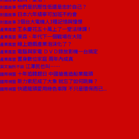
他們是抗壓性低還是忠於自己？
封面故事
日本六年級寧可加班不約會
封面故事
3個台大電機人3種記憶與憧憬
封面故事
王永慶花五十萬上了一堂法律課！
產業風雲
東森、年代下一個戰場在大陸
產業風雲
線上遊戲產業泡沫化了？
產業風雲
電腦與家電 ＤＶＤ錄放影機一台搞定
產業風雲
置身數位家庭 兩年內成真
產業風雲
江澤民也叫……
英文無所不談
十年追韓趕日 中國搶進造船業龍頭
國際視窗
新力索尼成了大象 就忘了如何跳舞？
國際視窗
快遞龍頭愛用綠色車隊 不只是環保而已...
國際視窗