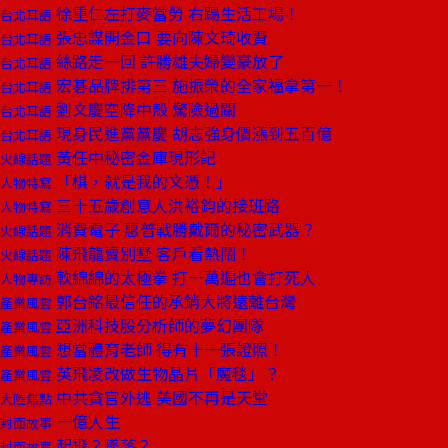
徐重仁左打麥當勞 右踢生活工場！
台北耳語
張忠謀開金口 要向陳文琦收費
台北耳語
絲路走一回 許勝雄夫婦變豪放了
台北耳語
宏碁品牌排第三 施振榮的全家福拿第一！
台北耳語
劉文慶空降中殼 驚險過關
台北耳語
現身民進黨黨慶 胡志強身價漲到五百億
台北耳語
黃任中秘密金庫現形記
火線話題
「棋，就是我的文憑！」
人物特寫
三十五歲創意人洪裕鈞的接班路
人物特寫
消費電子 惠普戰勝戴爾的秘密武器？
火線話題
陳飛龍賣別墅 客戶看熱鬧！
火線話題
軟綿綿的太極拳 打一萬遍也會打死人
人物專訪
郭台銘最信任的承銷大將遠離台灣
產業風雲
亞洲科技股分析師的夢幻團隊
產業風雲
想當體育老師 得有十一張證照！
產業風雲
英飛凌改做生物晶片「魔毯」？
產業風雲
中共貪官外逃 美國不再是天堂
大陸焦點
一億人生
封面故事
起飛？墜落？
封面故事