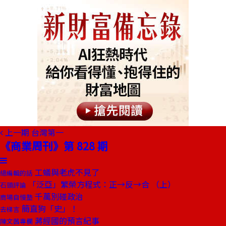
上一期
台灣第一
《商業周刊》第 828 期
工蟻與老虎不見了
總編輯的話
「泛亞」繁榮方程式：正→反→合 （上）
石頭評論
千萬別碰政治
商場自慢塾
簡直狗「史」！
去梯言
蔣經國的預言紀事
陳文茜專欄