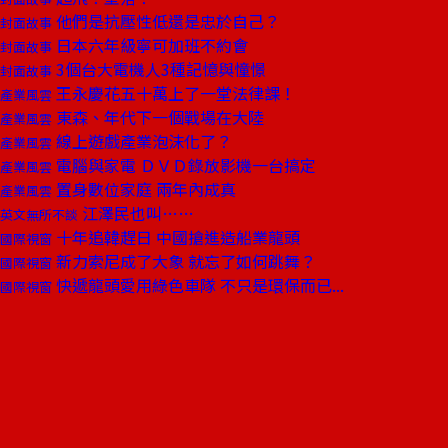
他們是抗壓性低還是忠於自己？
封面故事
日本六年級寧可加班不約會
封面故事
3個台大電機人3種記憶與憧憬
封面故事
王永慶花五十萬上了一堂法律課！
產業風雲
東森、年代下一個戰場在大陸
產業風雲
線上遊戲產業泡沫化了？
產業風雲
電腦與家電 ＤＶＤ錄放影機一台搞定
產業風雲
置身數位家庭 兩年內成真
產業風雲
江澤民也叫……
英文無所不談
十年追韓趕日 中國搶進造船業龍頭
國際視窗
新力索尼成了大象 就忘了如何跳舞？
國際視窗
快遞龍頭愛用綠色車隊 不只是環保而已...
國際視窗