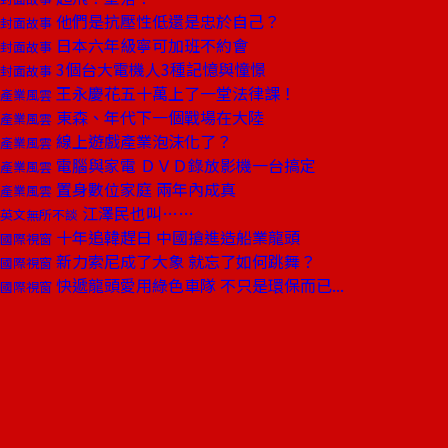
他們是抗壓性低還是忠於自己？
封面故事
日本六年級寧可加班不約會
封面故事
3個台大電機人3種記憶與憧憬
封面故事
王永慶花五十萬上了一堂法律課！
產業風雲
東森、年代下一個戰場在大陸
產業風雲
線上遊戲產業泡沫化了？
產業風雲
電腦與家電 ＤＶＤ錄放影機一台搞定
產業風雲
置身數位家庭 兩年內成真
產業風雲
江澤民也叫……
英文無所不談
十年追韓趕日 中國搶進造船業龍頭
國際視窗
新力索尼成了大象 就忘了如何跳舞？
國際視窗
快遞龍頭愛用綠色車隊 不只是環保而已...
國際視窗