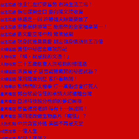
徐重仁左打麥當勞 右踢生活工場！
台北耳語
張忠謀開金口 要向陳文琦收費
台北耳語
絲路走一回 許勝雄夫婦變豪放了
台北耳語
宏碁品牌排第三 施振榮的全家福拿第一！
台北耳語
劉文慶空降中殼 驚險過關
台北耳語
現身民進黨黨慶 胡志強身價漲到五百億
台北耳語
黃任中秘密金庫現形記
火線話題
「棋，就是我的文憑！」
人物特寫
三十五歲創意人洪裕鈞的接班路
人物特寫
消費電子 惠普戰勝戴爾的秘密武器？
火線話題
陳飛龍賣別墅 客戶看熱鬧！
火線話題
軟綿綿的太極拳 打一萬遍也會打死人
人物專訪
郭台銘最信任的承銷大將遠離台灣
產業風雲
亞洲科技股分析師的夢幻團隊
產業風雲
想當體育老師 得有十一張證照！
產業風雲
英飛凌改做生物晶片「魔毯」？
產業風雲
中共貪官外逃 美國不再是天堂
大陸焦點
一億人生
封面故事
起飛？墜落？
封面故事