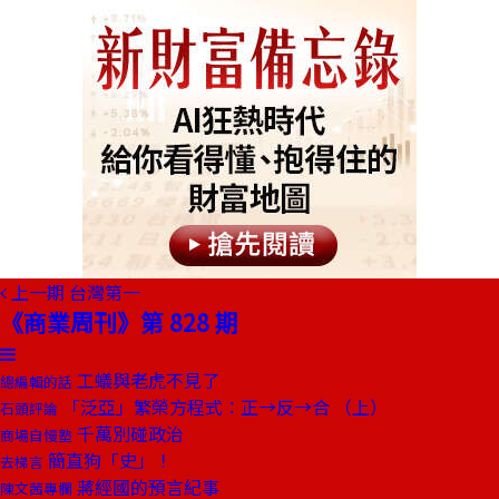
上一期
台灣第一
《商業周刊》第 828 期
工蟻與老虎不見了
總編輯的話
「泛亞」繁榮方程式：正→反→合 （上）
石頭評論
千萬別碰政治
商場自慢塾
簡直狗「史」！
去梯言
蔣經國的預言紀事
陳文茜專欄