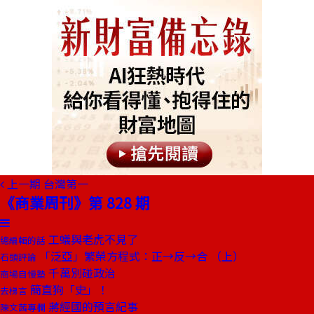
上一期
台灣第一
《商業周刊》第 828 期
工蟻與老虎不見了
總編輯的話
「泛亞」繁榮方程式：正→反→合 （上）
石頭評論
千萬別碰政治
商場自慢塾
簡直狗「史」！
去梯言
蔣經國的預言紀事
陳文茜專欄