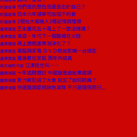
他們是抗壓性低還是忠於自己？
封面故事
日本六年級寧可加班不約會
封面故事
3個台大電機人3種記憶與憧憬
封面故事
王永慶花五十萬上了一堂法律課！
產業風雲
東森、年代下一個戰場在大陸
產業風雲
線上遊戲產業泡沫化了？
產業風雲
電腦與家電 ＤＶＤ錄放影機一台搞定
產業風雲
置身數位家庭 兩年內成真
產業風雲
江澤民也叫……
英文無所不談
十年追韓趕日 中國搶進造船業龍頭
國際視窗
新力索尼成了大象 就忘了如何跳舞？
國際視窗
快遞龍頭愛用綠色車隊 不只是環保而已...
國際視窗