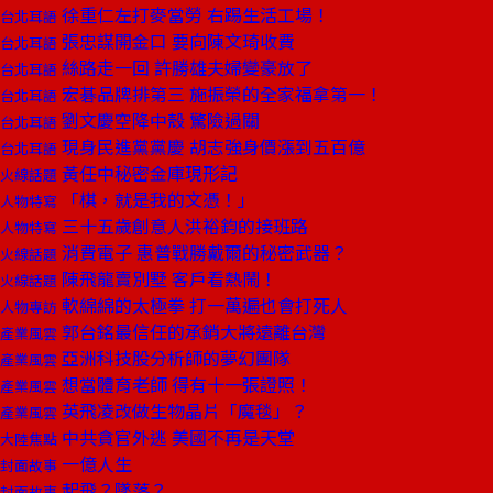
徐重仁左打麥當勞 右踢生活工場！
台北耳語
張忠謀開金口 要向陳文琦收費
台北耳語
絲路走一回 許勝雄夫婦變豪放了
台北耳語
宏碁品牌排第三 施振榮的全家福拿第一！
台北耳語
劉文慶空降中殼 驚險過關
台北耳語
現身民進黨黨慶 胡志強身價漲到五百億
台北耳語
黃任中秘密金庫現形記
火線話題
「棋，就是我的文憑！」
人物特寫
三十五歲創意人洪裕鈞的接班路
人物特寫
消費電子 惠普戰勝戴爾的秘密武器？
火線話題
陳飛龍賣別墅 客戶看熱鬧！
火線話題
軟綿綿的太極拳 打一萬遍也會打死人
人物專訪
郭台銘最信任的承銷大將遠離台灣
產業風雲
亞洲科技股分析師的夢幻團隊
產業風雲
想當體育老師 得有十一張證照！
產業風雲
英飛凌改做生物晶片「魔毯」？
產業風雲
中共貪官外逃 美國不再是天堂
大陸焦點
一億人生
封面故事
起飛？墜落？
封面故事