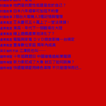
他們是抗壓性低還是忠於自己？
封面故事
日本六年級寧可加班不約會
封面故事
3個台大電機人3種記憶與憧憬
封面故事
王永慶花五十萬上了一堂法律課！
產業風雲
東森、年代下一個戰場在大陸
產業風雲
線上遊戲產業泡沫化了？
產業風雲
電腦與家電 ＤＶＤ錄放影機一台搞定
產業風雲
置身數位家庭 兩年內成真
產業風雲
江澤民也叫……
英文無所不談
十年追韓趕日 中國搶進造船業龍頭
國際視窗
新力索尼成了大象 就忘了如何跳舞？
國際視窗
快遞龍頭愛用綠色車隊 不只是環保而已...
國際視窗