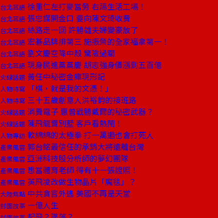
徐重仁左打麥當勞 右踢生活工場！
台北耳語
張忠謀開金口 要向陳文琦收費
台北耳語
絲路走一回 許勝雄夫婦變豪放了
台北耳語
宏碁品牌排第三 施振榮的全家福拿第一！
台北耳語
劉文慶空降中殼 驚險過關
台北耳語
現身民進黨黨慶 胡志強身價漲到五百億
台北耳語
黃任中秘密金庫現形記
火線話題
「棋，就是我的文憑！」
人物特寫
三十五歲創意人洪裕鈞的接班路
人物特寫
消費電子 惠普戰勝戴爾的秘密武器？
火線話題
陳飛龍賣別墅 客戶看熱鬧！
火線話題
軟綿綿的太極拳 打一萬遍也會打死人
人物專訪
郭台銘最信任的承銷大將遠離台灣
產業風雲
亞洲科技股分析師的夢幻團隊
產業風雲
想當體育老師 得有十一張證照！
產業風雲
英飛凌改做生物晶片「魔毯」？
產業風雲
中共貪官外逃 美國不再是天堂
大陸焦點
一億人生
封面故事
起飛？墜落？
封面故事