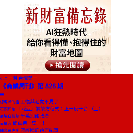
上一期
台灣第一
《商業周刊》第 828 期
工蟻與老虎不見了
總編輯的話
「泛亞」繁榮方程式：正→反→合 （上）
石頭評論
千萬別碰政治
商場自慢塾
簡直狗「史」！
去梯言
蔣經國的預言紀事
陳文茜專欄