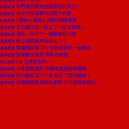
他們是抗壓性低還是忠於自己？
封面故事
日本六年級寧可加班不約會
封面故事
3個台大電機人3種記憶與憧憬
封面故事
王永慶花五十萬上了一堂法律課！
產業風雲
東森、年代下一個戰場在大陸
產業風雲
線上遊戲產業泡沫化了？
產業風雲
電腦與家電 ＤＶＤ錄放影機一台搞定
產業風雲
置身數位家庭 兩年內成真
產業風雲
江澤民也叫……
英文無所不談
十年追韓趕日 中國搶進造船業龍頭
國際視窗
新力索尼成了大象 就忘了如何跳舞？
國際視窗
快遞龍頭愛用綠色車隊 不只是環保而已...
國際視窗