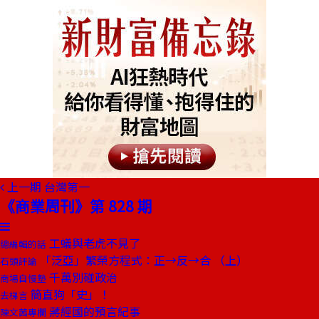
上一期
台灣第一
《商業周刊》第 828 期
工蟻與老虎不見了
總編輯的話
「泛亞」繁榮方程式：正→反→合 （上）
石頭評論
千萬別碰政治
商場自慢塾
簡直狗「史」！
去梯言
蔣經國的預言紀事
陳文茜專欄