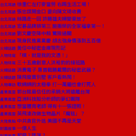
徐重仁左打麥當勞 右踢生活工場！
台北耳語
張忠謀開金口 要向陳文琦收費
台北耳語
絲路走一回 許勝雄夫婦變豪放了
台北耳語
宏碁品牌排第三 施振榮的全家福拿第一！
台北耳語
劉文慶空降中殼 驚險過關
台北耳語
現身民進黨黨慶 胡志強身價漲到五百億
台北耳語
黃任中秘密金庫現形記
火線話題
「棋，就是我的文憑！」
人物特寫
三十五歲創意人洪裕鈞的接班路
人物特寫
消費電子 惠普戰勝戴爾的秘密武器？
火線話題
陳飛龍賣別墅 客戶看熱鬧！
火線話題
軟綿綿的太極拳 打一萬遍也會打死人
人物專訪
郭台銘最信任的承銷大將遠離台灣
產業風雲
亞洲科技股分析師的夢幻團隊
產業風雲
想當體育老師 得有十一張證照！
產業風雲
英飛凌改做生物晶片「魔毯」？
產業風雲
中共貪官外逃 美國不再是天堂
大陸焦點
一億人生
封面故事
起飛？墜落？
封面故事