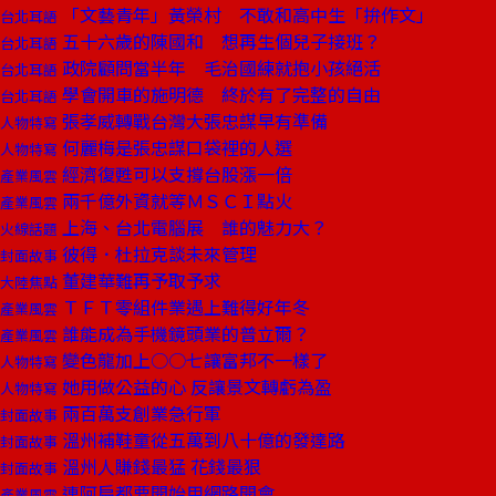
「文藝青年」黃榮村 不敢和高中生「拚作文」
台北耳語
五十六歲的陳國和 想再生個兒子接班？
台北耳語
政院顧問當半年 毛治國練就抱小孩絕活
台北耳語
學會開車的施明德 終於有了完整的自由
台北耳語
張孝威轉戰台灣大張忠謀早有準備
人物特寫
何麗梅是張忠謀口袋裡的人選
人物特寫
經濟復甦可以支撐台股漲一倍
產業風雲
兩千億外資就等ＭＳＣＩ點火
產業風雲
上海、台北電腦展 誰的魅力大？
火線話題
彼得．杜拉克談未來管理
封面故事
董建華難再予取予求
大陸焦點
ＴＦＴ零組件業遇上難得好年冬
產業風雲
誰能成為手機鏡頭業的普立爾？
產業風雲
變色龍加上○○七讓富邦不一樣了
人物特寫
她用做公益的心 反讓景文轉虧為盈
人物特寫
兩百萬支創業急行軍
封面故事
溫州補鞋童從五萬到八十億的發達路
封面故事
溫州人賺錢最猛 花錢最狠
封面故事
連阿扁都要開始用網路開會
產業風雲