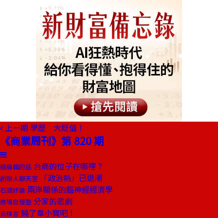
上一期
學歷 大貶值！
《商業周刊》第 820 期
台商的位子在哪裡？
總編輯的話
「政治熱」已退潮
創辦人聊天室
兩岸關係的腦神經經濟學
石頭評論
分家的悲劇
商場自慢塾
饒了韋小寶吧！
去梯言