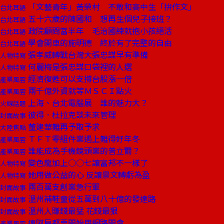
「文藝青年」黃榮村 不敢和高中生「拚作文」
台北耳語
五十六歲的陳國和 想再生個兒子接班？
台北耳語
政院顧問當半年 毛治國練就抱小孩絕活
台北耳語
學會開車的施明德 終於有了完整的自由
台北耳語
張孝威轉戰台灣大張忠謀早有準備
人物特寫
何麗梅是張忠謀口袋裡的人選
人物特寫
經濟復甦可以支撐台股漲一倍
產業風雲
兩千億外資就等ＭＳＣＩ點火
產業風雲
上海、台北電腦展 誰的魅力大？
火線話題
彼得．杜拉克談未來管理
封面故事
董建華難再予取予求
大陸焦點
ＴＦＴ零組件業遇上難得好年冬
產業風雲
誰能成為手機鏡頭業的普立爾？
產業風雲
變色龍加上○○七讓富邦不一樣了
人物特寫
她用做公益的心 反讓景文轉虧為盈
人物特寫
兩百萬支創業急行軍
封面故事
溫州補鞋童從五萬到八十億的發達路
封面故事
溫州人賺錢最猛 花錢最狠
封面故事
連阿扁都要開始用網路開會
產業風雲