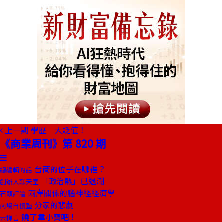
上一期
學歷 大貶值！
《商業周刊》第 820 期
台商的位子在哪裡？
總編輯的話
「政治熱」已退潮
創辦人聊天室
兩岸關係的腦神經經濟學
石頭評論
分家的悲劇
商場自慢塾
饒了韋小寶吧！
去梯言