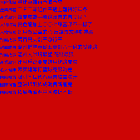
董建華難再予取予求
大陸焦點
ＴＦＴ零組件業遇上難得好年冬
產業風雲
誰能成為手機鏡頭業的普立爾？
產業風雲
變色龍加上○○七讓富邦不一樣了
人物特寫
她用做公益的心 反讓景文轉虧為盈
人物特寫
兩百萬支創業急行軍
封面故事
溫州補鞋童從五萬到八十億的發達路
封面故事
溫州人賺錢最猛 花錢最狠
封面故事
連阿扁都要開始用網路開會
產業風雲
陳奕雄靠打籃球克服時差
名人健康
吸引Ｙ世代汽車業絞盡腦汁
國際視窗
亞洲銀髮族成消費新寵兒
國際視窗
拓展新油源中國波折不斷
國際視窗