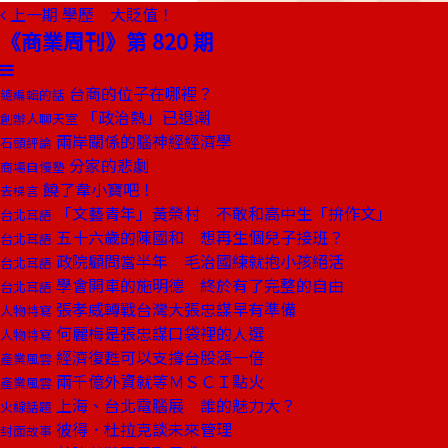
上一期
學歷 大貶值！
《商業周刊》第 820 期
台商的位子在哪裡？
總編輯的話
「政治熱」已退潮
創辦人聊天室
兩岸關係的腦神經經濟學
石頭評論
分家的悲劇
商場自慢塾
饒了韋小寶吧！
去梯言
「文藝青年」黃榮村 不敢和高中生「拚作文」
台北耳語
五十六歲的陳國和 想再生個兒子接班？
台北耳語
政院顧問當半年 毛治國練就抱小孩絕活
台北耳語
學會開車的施明德 終於有了完整的自由
台北耳語
張孝威轉戰台灣大張忠謀早有準備
人物特寫
何麗梅是張忠謀口袋裡的人選
人物特寫
經濟復甦可以支撐台股漲一倍
產業風雲
兩千億外資就等ＭＳＣＩ點火
產業風雲
上海、台北電腦展 誰的魅力大？
火線話題
彼得．杜拉克談未來管理
封面故事