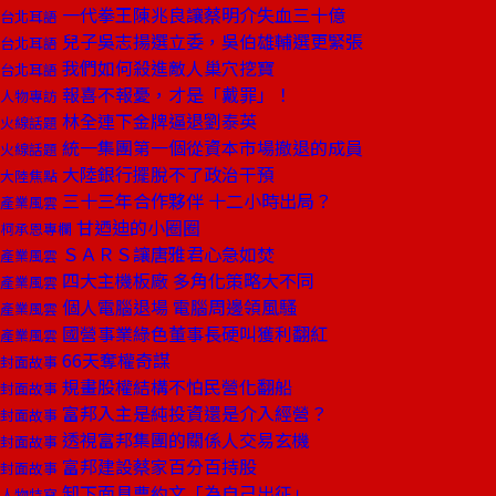
一代拳王陳兆良讓蔡明介失血三十億
台北耳語
兒子吳志揚選立委，吳伯雄輔選更緊張
台北耳語
我們如何殺進敵人巢穴挖寶
台北耳語
報喜不報憂，才是「戴罪」！
人物專訪
林全連下金牌逼退劉泰英
火線話題
統一集團第一個從資本市場撤退的成員
火線話題
大陸銀行擺脫不了政治干預
大陸焦點
三十三年合作夥伴 十二小時出局？
產業風雲
甘迺迪的小圈圈
柯承恩專欄
ＳＡＲＳ讓唐雅君心急如焚
產業風雲
四大主機板廠 多角化策略大不同
產業風雲
個人電腦退場 電腦周邊領風騷
產業風雲
國營事業綠色董事長硬叫獲利翻紅
產業風雲
66天奪權奇謀
封面故事
規畫股權結構不怕民營化翻船
封面故事
富邦入主是純投資還是介入經營？
封面故事
透視富邦集團的關係人交易玄機
封面故事
富邦建設蔡家百分百持股
封面故事
卸下面具曹約文「為自己出征」
人物特寫