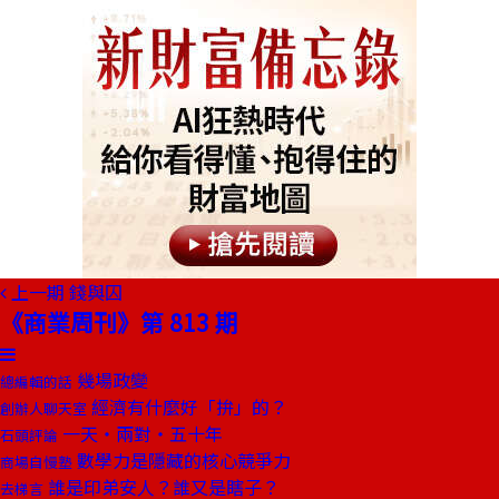
上一期
錢與囚
《商業周刊》第 813 期
幾場政變
總編輯的話
經濟有什麼好「拚」的？
創辦人聊天室
一天‧兩對‧五十年
石頭評論
數學力是隱藏的核心競爭力
商場自慢塾
誰是印弟安人？誰又是瞎子？
去梯言