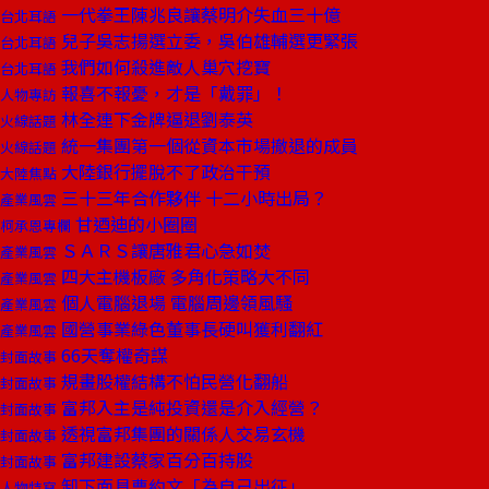
一代拳王陳兆良讓蔡明介失血三十億
台北耳語
兒子吳志揚選立委，吳伯雄輔選更緊張
台北耳語
我們如何殺進敵人巢穴挖寶
台北耳語
報喜不報憂，才是「戴罪」！
人物專訪
林全連下金牌逼退劉泰英
火線話題
統一集團第一個從資本市場撤退的成員
火線話題
大陸銀行擺脫不了政治干預
大陸焦點
三十三年合作夥伴 十二小時出局？
產業風雲
甘迺迪的小圈圈
柯承恩專欄
ＳＡＲＳ讓唐雅君心急如焚
產業風雲
四大主機板廠 多角化策略大不同
產業風雲
個人電腦退場 電腦周邊領風騷
產業風雲
國營事業綠色董事長硬叫獲利翻紅
產業風雲
66天奪權奇謀
封面故事
規畫股權結構不怕民營化翻船
封面故事
富邦入主是純投資還是介入經營？
封面故事
透視富邦集團的關係人交易玄機
封面故事
富邦建設蔡家百分百持股
封面故事
卸下面具曹約文「為自己出征」
人物特寫