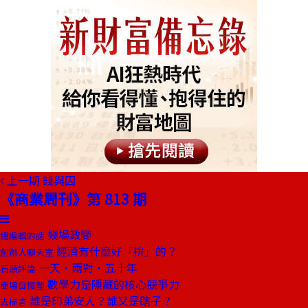
上一期
錢與囚
《商業周刊》第 813 期
幾場政變
總編輯的話
經濟有什麼好「拚」的？
創辦人聊天室
一天‧兩對‧五十年
石頭評論
數學力是隱藏的核心競爭力
商場自慢塾
誰是印弟安人？誰又是瞎子？
去梯言