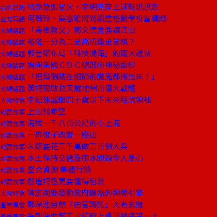
抗煞急如星火，李明亮穿上球鞋趴趴走
台北耳語
何薇玲、吳惠瑜將到凱達格蘭學校當講師
台北耳語
「壽險教父」郭文德含淚讓江山
火線話題
裕隆一分為二是高招還是險棋？
火線話題
郭台銘布局「科技鴻海」的兩大護法
火線話題
揭開美國ＣＤＣ總部的神秘面紗
火線話題
「把每個藏在細節的魔鬼都揪出來！」
火線話題
英特爾啟動天羅地網百億大戰略
火線話題
李紀珠誠徵四十歲以下未來經濟領袖
人物特寫
上山找希望
封面故事
海拔一千八百公尺的小上海
封面故事
一群傻子改變一座山
封面故事
朱銘要花三千萬做三百個大兵
封面故事
水土保持交通及用水問題令人憂心
封面故事
整合資源 集體行銷
封面故事
創造特色更要懂得包裝
封面故事
陳定南要發動政府機器的領導引擎
人物特寫
鄭深池自願「由官轉民」大有玄機
產業風雲
張朝深要幫王雪紅衝上資訊通路第一大
產業風雲