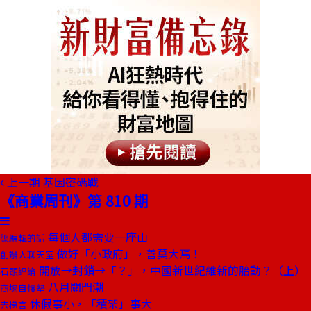
上一期
基因密碼戰
《商業周刊》第 810 期
每個人都需要一座山
總編輯的話
做好「小政府」，善莫大焉！
創辦人聊天室
開放→封鎖→「？」，中國新世紀維新的胎動？（上）
石頭評論
八月關門潮
商場自慢塾
休假事小，「積架」事大
去梯言