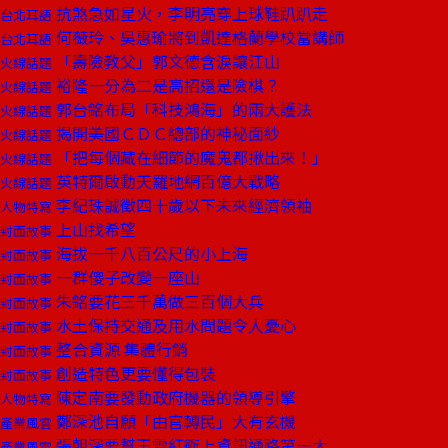
抗煞急如星火，李明亮穿上球鞋趴趴走
台北耳語
何薇玲、吳惠瑜將到凱達格蘭學校當講師
台北耳語
「壽險教父」郭文德含淚讓江山
火線話題
裕隆一分為二是高招還是險棋？
火線話題
郭台銘布局「科技鴻海」的兩大護法
火線話題
揭開美國ＣＤＣ總部的神秘面紗
火線話題
「把每個藏在細節的魔鬼都揪出來！」
火線話題
英特爾啟動天羅地網百億大戰略
火線話題
李紀珠誠徵四十歲以下未來經濟領袖
人物特寫
上山找希望
封面故事
海拔一千八百公尺的小上海
封面故事
一群傻子改變一座山
封面故事
朱銘要花三千萬做三百個大兵
封面故事
水土保持交通及用水問題令人憂心
封面故事
整合資源 集體行銷
封面故事
創造特色更要懂得包裝
封面故事
陳定南要發動政府機器的領導引擎
人物特寫
鄭深池自願「由官轉民」大有玄機
產業風雲
張朝深要幫王雪紅衝上資訊通路第一大
產業風雲