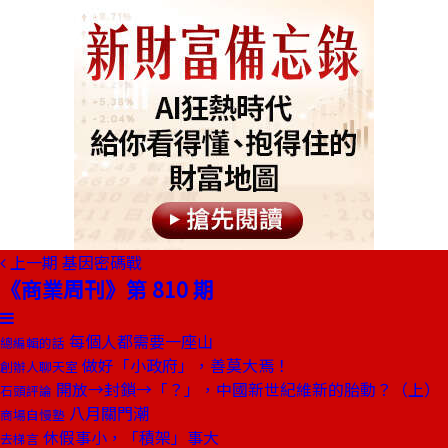
上一期
基因密碼戰
《商業周刊》第 810 期
每個人都需要一座山
總編輯的話
做好「小政府」，善莫大焉！
創辦人聊天室
開放→封鎖→「？」，中國新世紀維新的胎動？（上）
石頭評論
八月關門潮
商場自慢塾
休假事小，「積架」事大
去梯言