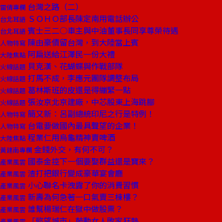
台灣之路（二）
雷倩專欄
ＳＯＨＯ部長陳定南用電話辦公
台北耳語
賓士三二○車主與中油董事長同享尊榮待遇
台北耳語
陳由豪債留台灣，到大陸當上賓
人物特寫
阿扁送給江澤民一份大禮
大陸焦點
貝克漢、花蝴蝶與作戰部隊
火線話題
打馬不成，李應元團隊調整布局
火線話題
葛林斯班的皮還是得繃緊一點
火線話題
張汝京北京建廠，中芯股東上海跳腳
火線話題
簡又新：呂副總統印尼之行是特例！
人物特寫
台電要做國內最具聲望的企業！
人物特寫
程業仁用烏龜精神賣啤酒
大陸焦點
金錢外交，有何不可？
黃建南專欄
國泰金控下一個要娶群益還是寶來？
產業風雲
渣打把銀行變成豪華宴會廳
產業風雲
小心聯名卡洩露了你的消費習慣
產業風雲
新壽為何急著一口氣賣三棟樓？
產業風雲
誰幫楊瑞仁在獄中做股票？
產業風雲
「慾望城市」鼓動女人敗家狂熱
產業風雲