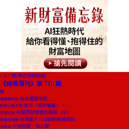
上一期
學巴菲特賺錢
《商業周刊》第 770 期
從曾國藩談起
總編輯的話
如何「兩岸雙贏」？
創辦人聊天室
中國西部開發的觀察（中）
石頭評論
台灣是不可或缺的營運據點
商場自慢塾
不怕兵變，怕心變
去梯言