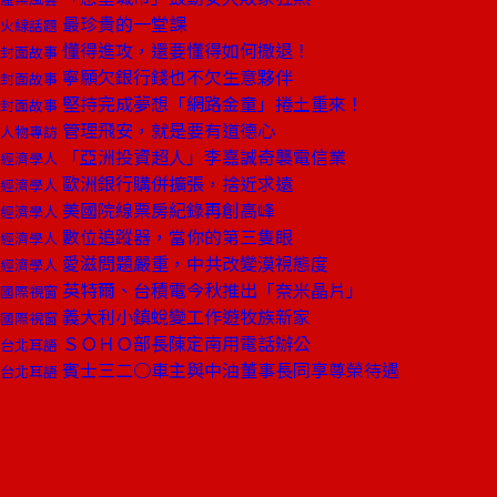
最珍貴的一堂課
火線話題
懂得進攻，還要懂得如何撤退！
封面故事
寧願欠銀行錢也不欠生意夥伴
封面故事
堅持完成夢想「網路金童」捲土重來！
封面故事
管理飛安，就是要有道德心
人物專訪
「亞洲投資超人」李嘉誠奇襲電信業
經濟學人
歐洲銀行購併擴張，捨近求遠
經濟學人
美國院線票房紀錄再創高峰
經濟學人
數位追蹤器，當你的第三隻眼
經濟學人
愛滋問題嚴重，中共改變漠視態度
經濟學人
英特爾、台積電今秋推出「奈米晶片」
國際視窗
義大利小鎮蛻變工作遊牧族新家
國際視窗
ＳＯＨＯ部長陳定南用電話辦公
台北耳語
賓士三二○車主與中油董事長同享尊榮待遇
台北耳語