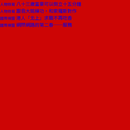
八十三歲富豪可以倒立十五分鐘
人物特寫
跟翁大銘練功，和索羅斯對作
人物特寫
港人「北上」求職不再吃香
國際視窗
網際網路的第二春──服務
國際視窗