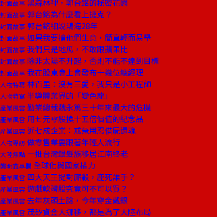
黑森林裡，郭台銘的秘密花園
封面故事
郭台銘為什麼看上捷克？
封面故事
郭台銘細說鴻海28年
封面故事
如果我要搶他們生意，簡直輕而易舉
封面故事
我們只是地瓜，不敢跟蘋果比
封面故事
除非太陽不升起，否則不能不達到目標
封面故事
我在股東會上會發布十幾位總經理
封面故事
林百里：沒有三愛，我只是小工程師
人物特寫
半導體業界的「變色龍」
人物特寫
勤業總裁魏永篤三十年來最大的危機
產業風雲
用七元零股換十五倍價值的紀念品
產業風雲
近七成企業：戒急用忍借屍還魂
產業風雲
做零售業要跟著年輕人流行
人物專訪
一批台灣銀髮族移居江南終老
大陸焦點
全球化與國家權力
龔明鑫專欄
四大天王捉對廝殺，鹿死誰手？
產業風雲
遊戲軟體股究竟可不可以買？
產業風雲
去年灰頭土臉，今年穿金戴銀
產業風雲
茂矽資金大挪移，都是為了大陸布局
產業風雲