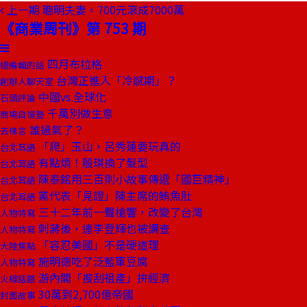
上一期
聰明夫妻，700元滾成7000萬
《商業周刊》第 753 期
四月布拉格
總編輯的話
台灣正進入「冷感期」？
創辦人聊天室
中國vs.全球化
石頭評論
千萬別做生意
商場自慢塾
誰過氣了？
去梯言
「爬」玉山，呂秀蓮要玩真的
台北耳語
有點煩！殷琪換了髮型
台北耳語
陳泰銘用三百則小故事傳遞「國巨精神」
台北耳語
黨代表「見證」陳主席的鮪魚肚
台北耳語
三十二年前一聲槍響，改變了台灣
人物特寫
刺蔣後，連李登輝也被調查
人物特寫
「容忍美國」不是硬道理
大陸焦點
施明德吃了泛藍軍豆腐
人物特寫
游內閣「搜刮祖產」拚經濟
火線話題
30萬到2,700億帝國
封面故事