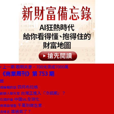
上一期
聰明夫妻，700元滾成7000萬
《商業周刊》第 753 期
四月布拉格
總編輯的話
台灣正進入「冷感期」？
創辦人聊天室
中國vs.全球化
石頭評論
千萬別做生意
商場自慢塾
誰過氣了？
去梯言