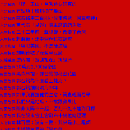
「爬」玉山，呂秀蓮要玩真的
台北耳語
有點煩！殷琪換了髮型
台北耳語
陳泰銘用三百則小故事傳遞「國巨精神」
台北耳語
黨代表「見證」陳主席的鮪魚肚
台北耳語
三十二年前一聲槍響，改變了台灣
人物特寫
刺蔣後，連李登輝也被調查
人物特寫
「容忍美國」不是硬道理
大陸焦點
施明德吃了泛藍軍豆腐
人物特寫
游內閣「搜刮祖產」拚經濟
火線話題
30萬到2,700億帝國
封面故事
黑森林裡，郭台銘的秘密花園
封面故事
郭台銘為什麼看上捷克？
封面故事
郭台銘細說鴻海28年
封面故事
如果我要搶他們生意，簡直輕而易舉
封面故事
我們只是地瓜，不敢跟蘋果比
封面故事
除非太陽不升起，否則不能不達到目標
封面故事
我在股東會上會發布十幾位總經理
封面故事
林百里：沒有三愛，我只是小工程師
人物特寫
半導體業界的「變色龍」
人物特寫