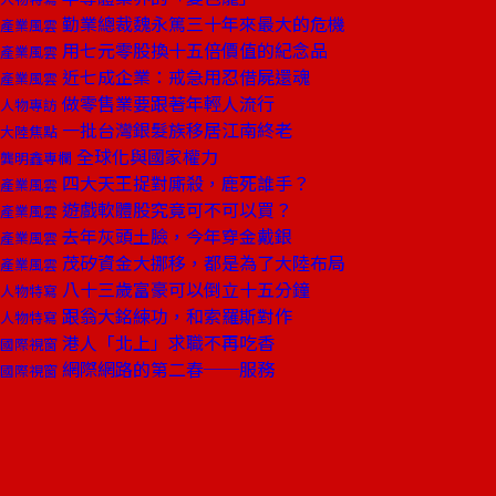
勤業總裁魏永篤三十年來最大的危機
產業風雲
用七元零股換十五倍價值的紀念品
產業風雲
近七成企業：戒急用忍借屍還魂
產業風雲
做零售業要跟著年輕人流行
人物專訪
一批台灣銀髮族移居江南終老
大陸焦點
全球化與國家權力
龔明鑫專欄
四大天王捉對廝殺，鹿死誰手？
產業風雲
遊戲軟體股究竟可不可以買？
產業風雲
去年灰頭土臉，今年穿金戴銀
產業風雲
茂矽資金大挪移，都是為了大陸布局
產業風雲
八十三歲富豪可以倒立十五分鐘
人物特寫
跟翁大銘練功，和索羅斯對作
人物特寫
港人「北上」求職不再吃香
國際視窗
網際網路的第二春──服務
國際視窗