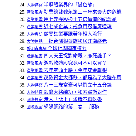
半導體業界的「變色龍」
人物特寫
勤業總裁魏永篤三十年來最大的危機
產業風雲
用七元零股換十五倍價值的紀念品
產業風雲
近七成企業：戒急用忍借屍還魂
產業風雲
做零售業要跟著年輕人流行
人物專訪
一批台灣銀髮族移居江南終老
大陸焦點
全球化與國家權力
龔明鑫專欄
四大天王捉對廝殺，鹿死誰手？
產業風雲
遊戲軟體股究竟可不可以買？
產業風雲
去年灰頭土臉，今年穿金戴銀
產業風雲
茂矽資金大挪移，都是為了大陸布局
產業風雲
八十三歲富豪可以倒立十五分鐘
人物特寫
跟翁大銘練功，和索羅斯對作
人物特寫
港人「北上」求職不再吃香
國際視窗
網際網路的第二春──服務
國際視窗