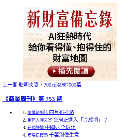
上一期
聰明夫妻，700元滾成7000萬
《商業周刊》第 753 期
四月布拉格
總編輯的話
台灣正進入「冷感期」？
創辦人聊天室
中國vs.全球化
石頭評論
千萬別做生意
商場自慢塾