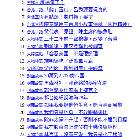
誰過氣了？
去梯言
「爬」玉山，呂秀蓮要玩真的
台北耳語
有點煩！殷琪換了髮型
台北耳語
陳泰銘用三百則小故事傳遞「國巨精神」
台北耳語
黨代表「見證」陳主席的鮪魚肚
台北耳語
三十二年前一聲槍響，改變了台灣
人物特寫
刺蔣後，連李登輝也被調查
人物特寫
「容忍美國」不是硬道理
大陸焦點
施明德吃了泛藍軍豆腐
人物特寫
游內閣「搜刮祖產」拚經濟
火線話題
30萬到2,700億帝國
封面故事
黑森林裡，郭台銘的秘密花園
封面故事
郭台銘為什麼看上捷克？
封面故事
郭台銘細說鴻海28年
封面故事
如果我要搶他們生意，簡直輕而易舉
封面故事
我們只是地瓜，不敢跟蘋果比
封面故事
除非太陽不升起，否則不能不達到目標
封面故事
我在股東會上會發布十幾位總經理
封面故事
林百里：沒有三愛，我只是小工程師
人物特寫