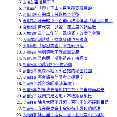
誰過氣了？
去梯言
「爬」玉山，呂秀蓮要玩真的
台北耳語
有點煩！殷琪換了髮型
台北耳語
陳泰銘用三百則小故事傳遞「國巨精神」
台北耳語
黨代表「見證」陳主席的鮪魚肚
台北耳語
三十二年前一聲槍響，改變了台灣
人物特寫
刺蔣後，連李登輝也被調查
人物特寫
「容忍美國」不是硬道理
大陸焦點
施明德吃了泛藍軍豆腐
人物特寫
游內閣「搜刮祖產」拚經濟
火線話題
30萬到2,700億帝國
封面故事
黑森林裡，郭台銘的秘密花園
封面故事
郭台銘為什麼看上捷克？
封面故事
郭台銘細說鴻海28年
封面故事
如果我要搶他們生意，簡直輕而易舉
封面故事
我們只是地瓜，不敢跟蘋果比
封面故事
除非太陽不升起，否則不能不達到目標
封面故事
我在股東會上會發布十幾位總經理
封面故事
林百里：沒有三愛，我只是小工程師
人物特寫