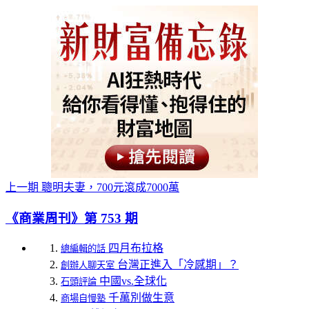
上一期
聰明夫妻，700元滾成7000萬
《商業周刊》第 753 期
四月布拉格
總編輯的話
台灣正進入「冷感期」？
創辦人聊天室
中國vs.全球化
石頭評論
千萬別做生意
商場自慢塾