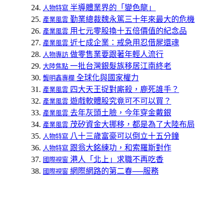
半導體業界的「變色龍」
人物特寫
勤業總裁魏永篤三十年來最大的危機
產業風雲
用七元零股換十五倍價值的紀念品
產業風雲
近七成企業：戒急用忍借屍還魂
產業風雲
做零售業要跟著年輕人流行
人物專訪
一批台灣銀髮族移居江南終老
大陸焦點
全球化與國家權力
龔明鑫專欄
四大天王捉對廝殺，鹿死誰手？
產業風雲
遊戲軟體股究竟可不可以買？
產業風雲
去年灰頭土臉，今年穿金戴銀
產業風雲
茂矽資金大挪移，都是為了大陸布局
產業風雲
八十三歲富豪可以倒立十五分鐘
人物特寫
跟翁大銘練功，和索羅斯對作
人物特寫
港人「北上」求職不再吃香
國際視窗
網際網路的第二春──服務
國際視窗