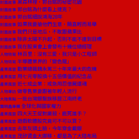
黑森林裡，郭台銘的秘密花園
封面故事
郭台銘為什麼看上捷克？
封面故事
郭台銘細說鴻海28年
封面故事
如果我要搶他們生意，簡直輕而易舉
封面故事
我們只是地瓜，不敢跟蘋果比
封面故事
除非太陽不升起，否則不能不達到目標
封面故事
我在股東會上會發布十幾位總經理
封面故事
林百里：沒有三愛，我只是小工程師
人物特寫
半導體業界的「變色龍」
人物特寫
勤業總裁魏永篤三十年來最大的危機
產業風雲
用七元零股換十五倍價值的紀念品
產業風雲
近七成企業：戒急用忍借屍還魂
產業風雲
做零售業要跟著年輕人流行
人物專訪
一批台灣銀髮族移居江南終老
大陸焦點
全球化與國家權力
龔明鑫專欄
四大天王捉對廝殺，鹿死誰手？
產業風雲
遊戲軟體股究竟可不可以買？
產業風雲
去年灰頭土臉，今年穿金戴銀
產業風雲
茂矽資金大挪移，都是為了大陸布局
產業風雲