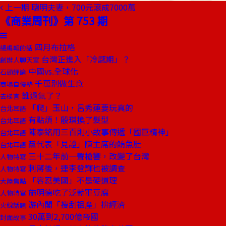
上一期
聰明夫妻，700元滾成7000萬
《商業周刊》第 753 期
四月布拉格
總編輯的話
台灣正進入「冷感期」？
創辦人聊天室
中國vs.全球化
石頭評論
千萬別做生意
商場自慢塾
誰過氣了？
去梯言
「爬」玉山，呂秀蓮要玩真的
台北耳語
有點煩！殷琪換了髮型
台北耳語
陳泰銘用三百則小故事傳遞「國巨精神」
台北耳語
黨代表「見證」陳主席的鮪魚肚
台北耳語
三十二年前一聲槍響，改變了台灣
人物特寫
刺蔣後，連李登輝也被調查
人物特寫
「容忍美國」不是硬道理
大陸焦點
施明德吃了泛藍軍豆腐
人物特寫
游內閣「搜刮祖產」拚經濟
火線話題
30萬到2,700億帝國
封面故事