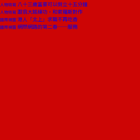
八十三歲富豪可以倒立十五分鐘
人物特寫
跟翁大銘練功，和索羅斯對作
人物特寫
港人「北上」求職不再吃香
國際視窗
網際網路的第二春──服務
國際視窗