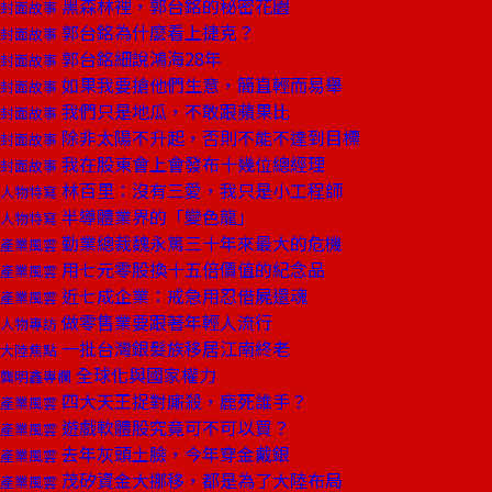
黑森林裡，郭台銘的秘密花園
封面故事
郭台銘為什麼看上捷克？
封面故事
郭台銘細說鴻海28年
封面故事
如果我要搶他們生意，簡直輕而易舉
封面故事
我們只是地瓜，不敢跟蘋果比
封面故事
除非太陽不升起，否則不能不達到目標
封面故事
我在股東會上會發布十幾位總經理
封面故事
林百里：沒有三愛，我只是小工程師
人物特寫
半導體業界的「變色龍」
人物特寫
勤業總裁魏永篤三十年來最大的危機
產業風雲
用七元零股換十五倍價值的紀念品
產業風雲
近七成企業：戒急用忍借屍還魂
產業風雲
做零售業要跟著年輕人流行
人物專訪
一批台灣銀髮族移居江南終老
大陸焦點
全球化與國家權力
龔明鑫專欄
四大天王捉對廝殺，鹿死誰手？
產業風雲
遊戲軟體股究竟可不可以買？
產業風雲
去年灰頭土臉，今年穿金戴銀
產業風雲
茂矽資金大挪移，都是為了大陸布局
產業風雲