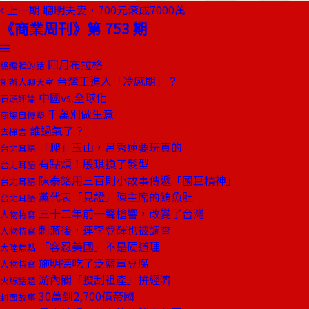
上一期
聰明夫妻，700元滾成7000萬
《商業周刊》第 753 期
四月布拉格
總編輯的話
台灣正進入「冷感期」？
創辦人聊天室
中國vs.全球化
石頭評論
千萬別做生意
商場自慢塾
誰過氣了？
去梯言
「爬」玉山，呂秀蓮要玩真的
台北耳語
有點煩！殷琪換了髮型
台北耳語
陳泰銘用三百則小故事傳遞「國巨精神」
台北耳語
黨代表「見證」陳主席的鮪魚肚
台北耳語
三十二年前一聲槍響，改變了台灣
人物特寫
刺蔣後，連李登輝也被調查
人物特寫
「容忍美國」不是硬道理
大陸焦點
施明德吃了泛藍軍豆腐
人物特寫
游內閣「搜刮祖產」拚經濟
火線話題
30萬到2,700億帝國
封面故事