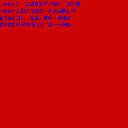
八十三歲富豪可以倒立十五分鐘
人物特寫
跟翁大銘練功，和索羅斯對作
人物特寫
港人「北上」求職不再吃香
國際視窗
網際網路的第二春──服務
國際視窗