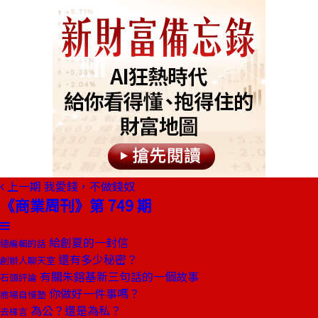
上一期
我愛錢，不做錢奴
《商業周刊》第 749 期
給創夏的一封信
總編輯的話
還有多少秘密？
創辦人聊天室
有關朱鎔基新三句話的一個故事
石頭評論
你做好一件事嗎？
商場自慢塾
為公？還是為私？
去梯言