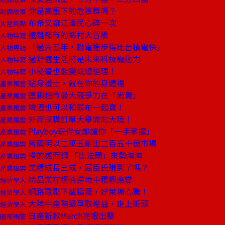
你是高壓下的危險群嗎？
封面故事
布希又讓江澤民心碎一次
大陸焦點
遠離都市的鄉村大冒險
人物特寫
「過去五年，聯電進步得比台積電快」
人物專訪
過舒適生活將是未來科技驅動力
人物特寫
小秘書也能變成總經理！
人物特寫
貼身護士，就在你的身體裡
產業風雲
連鎖超市最大競爭力在「尚青」
產業風雲
啤酒也可以和尿布一起賣！
產業風雲
外商採購訂單大舉流向大陸！
產業風雲
Playboy玩伴女郎讓你「一手掌握」
產業風雲
蔣國明以二萬五創出二百五十億市場
產業風雲
搽的威而鋼 「比法爾」來勢洶洶
產業風雲
業績成長三成，屈臣氏賺到了嗎？
產業風雲
精品業在經濟逆境中積極應變
經濟學人
網路電影下載猖獗，好萊塢心驚！
經濟學人
大陸中產階級爭取權益，走上街頭
經濟學人
日產新款March亮眼出擊
國際視窗