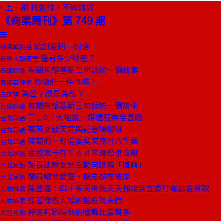
上一期
我愛錢，不做錢奴
《商業周刊》第 749 期
給創夏的一封信
總編輯的話
還有多少秘密？
創辦人聊天室
有關朱鎔基新三句話的一個故事
石頭評論
你做好一件事嗎？
商場自慢塾
為公？還是為私？
去梯言
有關朱鎔基新三句話的一個故事
石頭評論
三二0「大地震」媒體狂奔至善路
台北耳語
蔡英文破天荒與記者喝咖啡
台北耳語
陳菊的一封信要吳東亮付八千萬
台北耳語
金控案卡在Ｆｅｄ辜濂松也沒轍
台北耳語
謝長廷嫁女兒主動向媒體「攤牌」
台北耳語
閣員解禁發聲，聽眾卻在彼岸
台北耳語
陳建隆：四十多天來我天天都接到立委打電話要貸款
人物特寫
扛著綠色大轎的藍皮轎夫們
人物特寫
菲奧莉娜得到的噓聲比掌聲多
大陸焦點