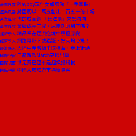
Playboy玩伴女郎讓你「一手掌握」
產業風雲
蔣國明以二萬五創出二百五十億市場
產業風雲
搽的威而鋼 「比法爾」來勢洶洶
產業風雲
業績成長三成，屈臣氏賺到了嗎？
產業風雲
精品業在經濟逆境中積極應變
經濟學人
網路電影下載猖獗，好萊塢心驚！
經濟學人
大陸中產階級爭取權益，走上街頭
經濟學人
日產新款March亮眼出擊
國際視窗
世足賽已經不是超級搖錢樹
國際視窗
中國人成旅遊市場新貴客
國際視窗