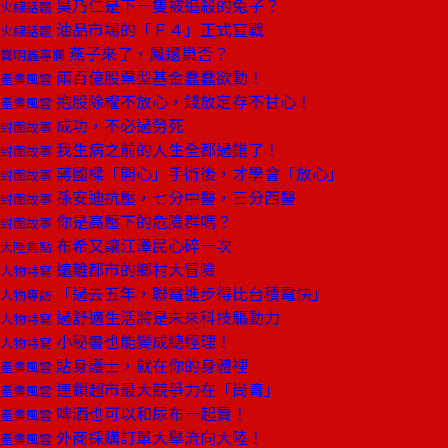
吳乃仁是下一隻被追殺的兔子？
火線話題
油品市場的「Ｆ４」正式宣戰
火線話題
燕子來了，鳳還巢否？
龔明鑫專欄
兩百億股票型基金蠢蠢欲動！
產業風雲
抱股除權不放心，錢放定存不甘心！
產業風雲
成功，不必過勞死
封面故事
我生病之前的人生全都過錯了！
封面故事
蔣國樑「開心」手術後，才學會「放心」
封面故事
孫安迪抗壓，七分中醫，三分西醫
封面故事
你是高壓下的危險群嗎？
封面故事
布希又讓江澤民心碎一次
大陸焦點
遠離都市的鄉村大冒險
人物特寫
「過去五年，聯電進步得比台積電快」
人物專訪
過舒適生活將是未來科技驅動力
人物特寫
小秘書也能變成總經理！
人物特寫
貼身護士，就在你的身體裡
產業風雲
連鎖超市最大競爭力在「尚青」
產業風雲
啤酒也可以和尿布一起賣！
產業風雲
外商採購訂單大舉流向大陸！
產業風雲