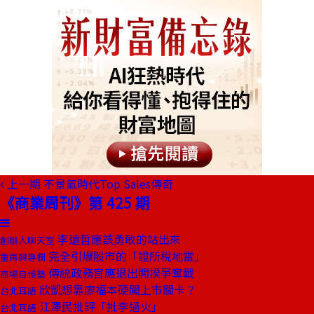
上一期
不景氣時代Top Sales傳奇
《商業周刊》第 425 期
李遠哲應該勇敢的站出來
創辦人聊天室
完全引爆股市的「證所稅地雷」
童再興專欄
傳統政務官應退出閣揆爭奪戰
商場自慢塾
欣凱想靠廖福本硬闖上市關卡？
台北耳語
江澤民批評「批李過火」
台北耳語