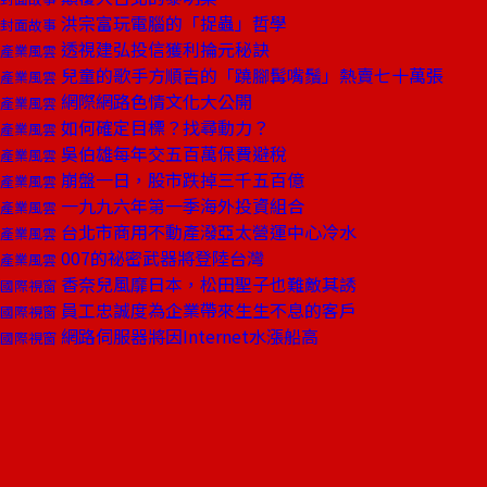
洪宗富玩電腦的「捉蟲」哲學
封面故事
透視建弘投信獲利掄元秘訣
產業風雲
兒童的歌手方順吉的「蹺腳髯嘴鬚」熱賣七十萬張
產業風雲
網際網路色情文化大公開
產業風雲
如何確定目標？找尋動力？
產業風雲
吳伯雄每年交五百萬保費避稅
產業風雲
崩盤一日，股市跌掉三千五百億
產業風雲
一九九六年第一季海外投資組合
產業風雲
台北市商用不動產潑亞太營運中心冷水
產業風雲
007的祕密武器將登陸台灣
產業風雲
香奈兒風靡日本，松田聖子也難敵其誘
國際視窗
員工忠誠度為企業帶來生生不息的客戶
國際視窗
網路伺服器將因Internet水漲船高
國際視窗