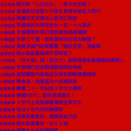
簡又新「心向台北」，能卡位出線？
台北耳語
省議員和省屬七行庫主管將有秘密大陸行
台北耳語
楊麗花洪文棟決心官司打到底
台北耳語
李總統的年終獎金有一百一十九萬元
火線話題
半導體業年領25個月薪的高薪檔案
火線話題
年薪三千萬，郭泰源奔向台灣大聯盟？
火線話題
黃錦洲滅門命案驚襲「移民天堂」溫哥華
火線話題
陳水扁能幫關渡平原解套？
產業風雲
「許大砲」與「翟大刀」是財經首長最頭痛的兩個人
人物特寫
李登輝打諾貝爾獎閣揆牌的佈局
火線話題
葉菊蘭取代謝長廷主導彭明敏競選總部
火線話題
陳金讓、謝隆盛為大成報跳腳
火線話題
顛覆二十一世紀的Ｘ世代大透視
封面故事
美國X世代：嬰兒潮滾邊去！
封面故事
Ｘ世代上班族顛覆傳統企業文化
封面故事
攻佔Ｘ世代荷包賺錢術
封面故事
事業是老爸的，婚姻是自己的
封面故事
陳水扁身邊有一位Ｘ人類
封面故事
顛覆大台北的黎明柔
封面故事