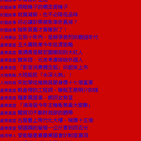
用租機子的概念買機子
封面故事
就算減薪，也不必降低品味
封面故事
何必讓鈔票被新車折舊掉？
封面故事
捨新買舊才算賺到了！
封面故事
五到十年內，是競爭激烈的艱困年代
人物專訪
五大壽險業今年投資策略
產業風雲
黃調貴是蔡宏圖眼前的大紅人
產業風雲
寶來證、元京考慮嫁給外國人
產業風雲
「影音消費概念股」卯起來上市
產業風雲
大陸股民「水深火熱」！
大陸焦點
宋如華從推銷員變身價十七億富豪
人物特寫
穀倉裡的工程師，賺股王蔡明介的錢
產業風雲
羅素鳳還巢，朗訊女救星
產業風雲
「鴻海是今年主機板業最大變數」
產業風雲
關貿切不斷財政部的臍帶
產業風雲
古厝疊上現代化大樓，喊價十五億
產業風雲
張國興的葡萄一公斤賣到四百元
產業風雲
安能破產暴露美國會計制度漏洞
經濟學人