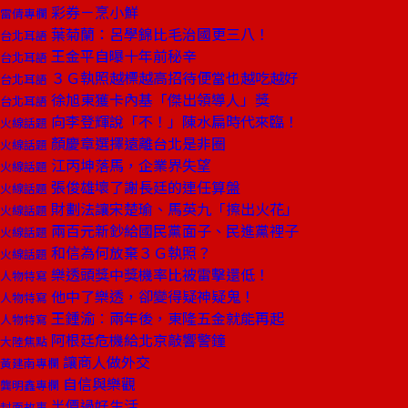
彩券－烹小鮮
雷倩專欄
葉菊蘭：呂學錦比毛治國更三八！
台北耳語
王金平自曝十年前秘辛
台北耳語
３Ｇ執照越標越高招待便當也越吃越好
台北耳語
徐旭東獲卡內基「傑出領導人」獎
台北耳語
向李登輝說「不！」陳水扁時代來臨！
火線話題
顏慶章選擇遠離台北是非圈
火線話題
江丙坤落馬，企業界失望
火線話題
張俊雄壞了謝長廷的連任算盤
火線話題
財劃法讓宋楚瑜、馬英九「擦出火花」
火線話題
兩百元新鈔給國民黨面子、民進黨裡子
火線話題
和信為何放棄３Ｇ執照？
火線話題
樂透頭獎中獎機率比被雷擊還低！
人物特寫
他中了樂透，卻變得疑神疑鬼！
人物特寫
王鍾渝︰兩年後，東隆五金就能再起
人物特寫
阿根廷危機給北京敲響警鐘
大陸焦點
讓商人做外交
黃建南專欄
自信與樂觀
龔明鑫專欄
半價過好生活
封面故事