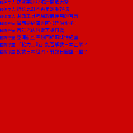
快遞業疾呼港府開放天空
經濟學人
指紋比對不再是定罪證據
經濟學人
財政工具考驗政府運用的智慧
經濟學人
墨西哥經濟有阿根廷的影子！
國際視窗
百年老店哈雷再掀風雲
國際視窗
亞洲航空業紛回歸區域性經營
國際視窗
「協力工時」能否解救日本企業？
國際視窗
挽救日本經濟，弱勢日圓靈不靈？
國際視窗