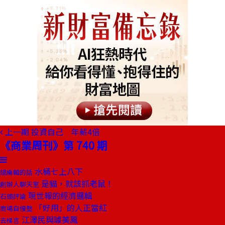
上一期
投資自己 年薪4倍
《商業周刊》第 740 期
水桶七上八下
總編輯的話
是貓，就該抓老鼠！
創辦人聊天室
現世報的經濟邏輯
石頭評論
「好用」的人正當紅
商場自慢塾
江澤民與璩美鳳
去梯言