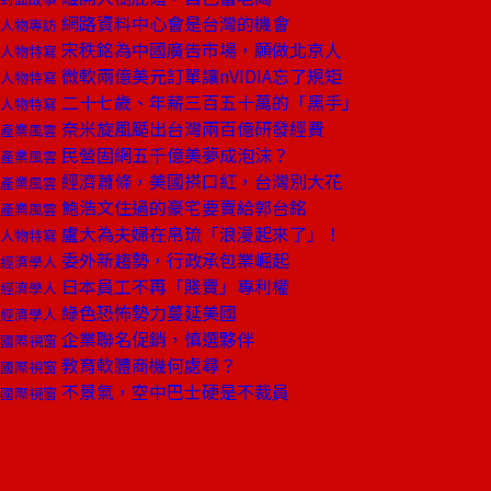
網路資料中心會是台灣的機會
人物專訪
宋秩銘為中國廣告市場，願做北京人
人物特寫
微軟兩億美元訂單讓nVIDIA忘了規矩
人物特寫
二十七歲、年薪三百五十萬的「黑手」
人物特寫
奈米旋風颳出台灣兩百億研發經費
產業風雲
民營固網五千億美夢成泡沫？
產業風雲
經濟蕭條，美國搽口紅，台灣別大花
產業風雲
鮑浩文住過的豪宅要賣給郭台銘
產業風雲
盧大為夫婦在帛琉「浪漫起來了」！
人物特寫
委外新趨勢，行政承包業崛起
經濟學人
日本員工不再「賤賣」專利權
經濟學人
綠色恐怖勢力蔓延美國
經濟學人
企業聯名促銷，慎選夥伴
國際視窗
教育軟體商機何處尋？
國際視窗
不景氣，空中巴士硬是不裁員
國際視窗