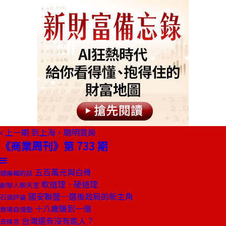
上一期
到上海，聰明買房
《商業周刊》第 733 期
五百萬元與白骨
總編輯的話
軟道理．硬道理
創辦人聊天室
國安聯盟─選後政局的新主角
石頭評論
十八歲賺到一億
商場自慢塾
台灣還有沒有能人？
去梯言