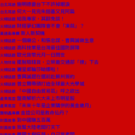
施明德要台下不許掉眼淚
台北耳語
何大一見完朱鎔基又見阿扁
台北耳語
給我專家，其餘免談！
火線話題
財經夢幻團隊會不會「凍蒜」？
火線話題
新人新契機
黃建南專欄
一個廟公，和張忠謀、曹興誠做生意
火線話題
高科技業是台灣最佳國防屏障
火線話題
歐元貨幣元月一日問世
火線話題
擺脫賠錢貨，立榮邀交通部「撩」下去
人物特寫
麗星郵輪莎呦娜啦！
火線話題
曹興誠趕在選前赴蘇州簽約
火線話題
普立爾帶頭打造全球最大光學城
火線話題
「中國自由貿易區」呼之欲出
火線話題
盤商解析六大未上市明星股
產業風雲
「未來十年是企業購併的黃金歲月」
產業風雲
金控公司是救命仙丹？
龔明鑫專欄
到中國賺五百萬
封面故事
我幫大陸老闆打天下
封面故事
離開大樹庇蔭，自己當老闆
封面故事