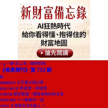
上一期
到上海，聰明買房
《商業周刊》第 733 期
五百萬元與白骨
總編輯的話
軟道理．硬道理
創辦人聊天室
國安聯盟─選後政局的新主角
石頭評論
十八歲賺到一億
商場自慢塾
台灣還有沒有能人？
去梯言