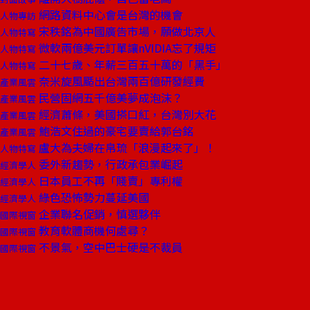
網路資料中心會是台灣的機會
人物專訪
宋秩銘為中國廣告市場，願做北京人
人物特寫
微軟兩億美元訂單讓nVIDIA忘了規矩
人物特寫
二十七歲、年薪三百五十萬的「黑手」
人物特寫
奈米旋風颳出台灣兩百億研發經費
產業風雲
民營固網五千億美夢成泡沫？
產業風雲
經濟蕭條，美國搽口紅，台灣別大花
產業風雲
鮑浩文住過的豪宅要賣給郭台銘
產業風雲
盧大為夫婦在帛琉「浪漫起來了」！
人物特寫
委外新趨勢，行政承包業崛起
經濟學人
日本員工不再「賤賣」專利權
經濟學人
綠色恐怖勢力蔓延美國
經濟學人
企業聯名促銷，慎選夥伴
國際視窗
教育軟體商機何處尋？
國際視窗
不景氣，空中巴士硬是不裁員
國際視窗