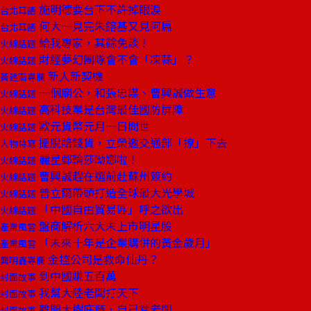
施明德要台下不許掉眼淚
台北耳語
何大一見完朱鎔基又見阿扁
台北耳語
給我專家，其餘免談！
火線話題
財經夢幻團隊會不會「凍蒜」？
火線話題
新人新契機
黃建南專欄
一個廟公，和張忠謀、曹興誠做生意
火線話題
高科技業是台灣最佳國防屏障
火線話題
歐元貨幣元月一日問世
火線話題
擺脫賠錢貨，立榮邀交通部「撩」下去
人物特寫
麗星郵輪莎呦娜啦！
火線話題
曹興誠趕在選前赴蘇州簽約
火線話題
普立爾帶頭打造全球最大光學城
火線話題
「中國自由貿易區」呼之欲出
火線話題
盤商解析六大未上市明星股
產業風雲
「未來十年是企業購併的黃金歲月」
產業風雲
金控公司是救命仙丹？
龔明鑫專欄
到中國賺五百萬
封面故事
我幫大陸老闆打天下
封面故事
離開大樹庇蔭，自己當老闆
封面故事