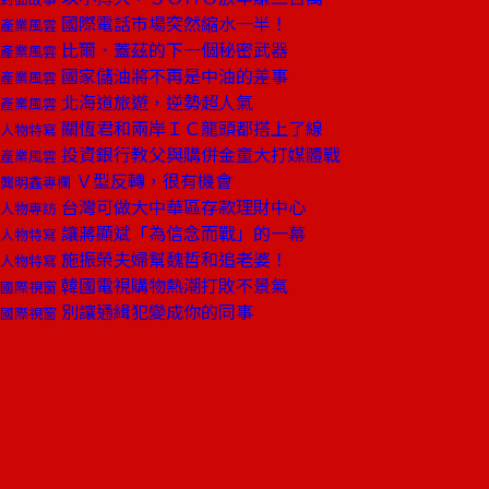
國際電話市場突然縮水一半！
產業風雲
比爾．蓋茲的下一個秘密武器
產業風雲
國家儲油將不再是中油的差事
產業風雲
北海道旅遊，逆勢超人氣
產業風雲
關恆君和兩岸ＩＣ龍頭都搭上了線
人物特寫
投資銀行教父與購併金童大打媒體戰
產業風雲
Ｖ型反轉，很有機會
龔明鑫專欄
台灣可做大中華區存款理財中心
人物專訪
讓蔣顯斌「為信念而戰」的一幕
人物特寫
施振榮夫婦幫魏哲和追老婆！
人物特寫
韓國電視購物熱潮打敗不景氣
國際視窗
別讓通緝犯變成你的同事
國際視窗