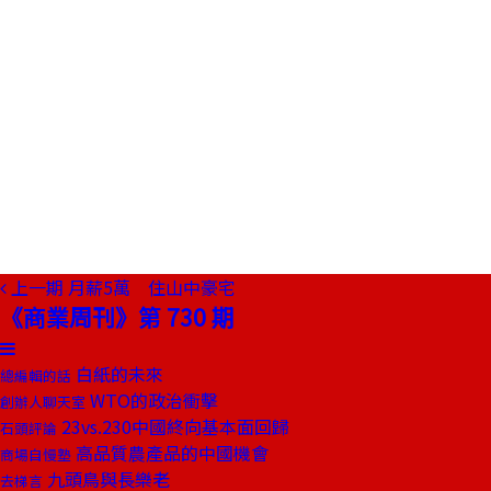
上一期
月薪5萬 住山中豪宅
《商業周刊》第 730 期
白紙的未來
總編輯的話
WTO的政治衝擊
創辦人聊天室
23vs.230中國終向基本面回歸
石頭評論
高品質農產品的中國機會
商場自慢塾
九頭鳥與長樂老
去梯言