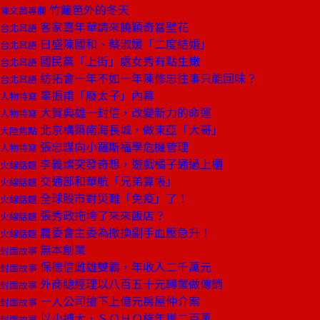
竹籬笆外的冬天
陳文茜專欄
客家嘉年華請來饒穎奇當壁花
台北耳語
日盛陳國和、蔡淑媛「二度結婚」
台北耳語
國民黨「上街」處女秀有點生嫩
台北耳語
紡拓會一年不如一年陳修忠往事只能回味？
台北耳語
辜振甫「廢太子」內幕
人物特寫
大賀典雄一封信，改變新力的命運
人物特寫
北京構築南海長城，做東亞「大哥」
大陸焦點
張忠謀向小羅斯福學危機管理
人物特寫
李義燦突發奇想，遊戲橘子通過上櫃
火線話題
交通部和華航「兄弟算帳」
火線話題
全球股市對災難「免疫」了！
火線話題
張秀政拖垮了來來飯店？
火線話題
農委會主委為撤換副手血壓急升！
火線話題
無本創業
封面故事
保德信雌雄雙霸，年收入二千萬元
封面故事
外商總經理以八百五十元轉業做傳銷
封面故事
一人公司搶下上億元房屋仲介案
封面故事
以小搏大，ＳＯＨＯ族年賺二百萬
封面故事