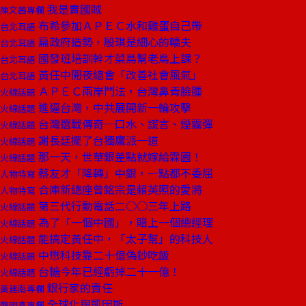
我是賣國賊
陳文茜專欄
布希參加ＡＰＥＣ水和雞蛋自己帶
台北耳語
扁政府造勢，殷琪是細心的轎夫
台北耳語
國發班培訓幹才菜鳥幫老鳥上課？
台北耳語
黃任中開夜總會「改善社會風氣」
台北耳語
ＡＰＥＣ兩岸鬥法，台灣鼻青臉腫
火線話題
進逼台灣，中共展開新一輪攻擊
火線話題
台灣選戰傳奇─口水、謊言、煙霧彈
火線話題
謝長廷擺了台獨鷹派一道
火線話題
那一天，世華銀差點就嫁給霖園！
火線話題
蔡友才「降轉」中銀，一點都不委屈
人物特寫
合庫新總座曾銘宗是賴英照的愛將
人物特寫
第三代行動電話二○○三年上路
火線話題
為了「一個中國」，賠上一個總經理
火線話題
能搞定黃任中，「太子幫」的科技人
火線話題
中懋科技靠二十億偽鈔吃飯
火線話題
台糖今年已經虧掉二十一億！
火線話題
銀行家的責任
黃建南專欄
全球化與凱因斯
龔明鑫專欄