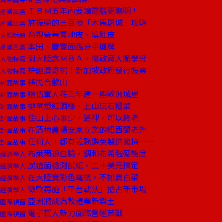
ＩＢＭ五年內要讓電腦更聰明！
產業風雲
施振榮的三百億「木馬屠城」攻略
產業風雲
台視急著賣地皮、填肚皮
火線話題
本田、慶豐面臨分手攤牌
產業風雲
到大陸念ＭＢＡ，修政商人脈學分
人物特寫
拚經濟奇招！新加坡政府發行股票
人物特寫
移民合歡山
封面故事
退伍軍人花三年建一座歐洲城堡
封面故事
拋棄燈紅酒綠，上山玩石種菜
封面故事
住山上心事少，這裡，可以終老
封面故事
在清境農場安家立業的紐西蘭老外
封面故事
任何人，都有義務避免製造擁擠……
封面故事
布萊爾扮白臉，調和布希強硬態度
經濟學人
炭疽菌檢測試紙，二十美元搞定
經濟學人
在大陸賣彩色電視，不如賣白菜
經濟學人
微軟再施「平台戰法」搶占新市場
經濟學人
亞洲將成為軟體業新樂土
國際視窗
電子巨人新力面臨營運苦戰
國際視窗