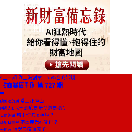
上一期
到上海創業 55%台商賺錢
《商業周刊》第 727 期
愛上那座山
總編輯的話
到底是笨？還是壞？
創辦人聊天室
嗨！你怎麼稱呼？
石頭評論
不景產業在哪裡？
商場自慢塾
張學良這面鏡子
去梯言