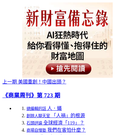
上一期
美國重創！中國出頭？
《商業周刊》第 723 期
人．蟻
總編輯的話
「人禍」的根源
創辦人聊天室
全球經濟「119」？
石頭評論
我們在害怕什麼？
商場自慢塾