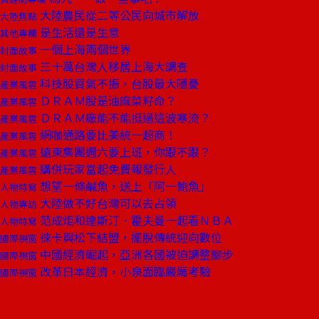
大陸農民從二等公民向城市解放
大陸焦點
是生活還是生意
其他專欄
一個上海兩個世界
封面故事
三十萬台灣人移居上海大調查
封面故事
科技股買氣不振，台股最大隱憂
產業風雲
ＤＲＡＭ股是油麻菜籽命？
產業風雲
ＤＲＡＭ廠能不能挺過這波寒流？
產業風雲
網咖通路要比美統一超商！
產業風雲
遠東集團週六要上班，你跟不跟？
產業風雲
購併玩家當起免費報發行人
產業風雲
想望一條鹹魚，送上「阿一鮑魚」
人物特寫
大陸做不好台灣可以去占領
人物專訪
范成炬和達斯汀．霍夫曼一起看ＮＢＡ
人物特寫
徠卡與松下結盟，擺脫傳統迎向數位
國際視窗
中國經濟崛起，亞洲各國被迫調整腳步
國際視窗
改革日本經濟，小泉面臨嚴厲考驗
國際視窗