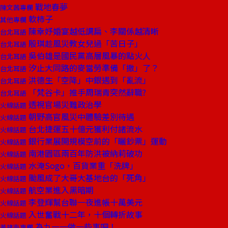
戰地春夢
陳文茜專欄
軟柿子
其他專欄
陳幸妤婚宴越低調扁、李關係越清晰
台北耳語
殷琪趁風災教女兒過「苦日子」
台北耳語
吳伯雄是國民黨高層風暴的點火人
台北耳語
汐止大同路的麥當勞準備「撤」了？
台北耳語
洪德生「空降」中銀遇到「亂流」
台北耳語
「梵谷卡」推手周瑞青突然辭職?
台北耳語
透視官場災難政治學
火線話題
朝野高官風災中體驗差別待遇
火線話題
台北捷運五十億元獲利付諸流水
火線話題
銀行業展開規模空前的「曬鈔票」運動
火線話題
南港園區兩百年防洪被納莉破功
火線話題
水淹Sogo，百貨業重「洗牌」
火線話題
颱風成了大哥大基地台的「死角」
火線話題
航空業進入黑暗期
火線話題
李登輝幫台聯一夜進帳十萬美元
火線話題
入世奮戰十二年，十個轉折故事
火線話題
為九一一做一些事吧！
黃建南專欄