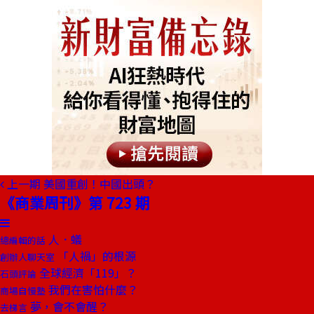
上一期
美國重創！中國出頭？
《商業周刊》第 723 期
人．蟻
總編輯的話
「人禍」的根源
創辦人聊天室
全球經濟「119」？
石頭評論
我們在害怕什麼？
商場自慢塾
夢，會不會醒？
去梯言