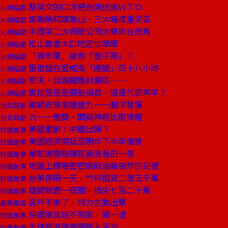
蔡英文的口才把台灣送進ＷＴＯ
火線話題
瘋颱納莉讓象山、三大報成重災區
火線話題
中國第二大保險公司大舉來台挖角
火線話題
松山農會大口吃定世華銀
火線話題
「青年軍」搶救「童子軍」？
火線話題
張俊雄在夏威夷「應變」四十八小時
火線話題
那天，我誤闖進封鎖區……
火線話題
賓拉登是是罪魁禍首，還是代罪羔羊？
火線話題
饒穎奇衰事連連九一一越洋發飆
台北耳語
九一一應變，閣員神經比閣揆粗
台北耳語
美國重創！中國出頭？
封面故事
美國經濟將延至明年下半年復甦
封面故事
華航應變指揮官最漫長的一夜
封面故事
地圖上標著密密麻麻油輪被炸的記號
封面故事
台美停飛一天，竹科囤貨二億五千萬
封面故事
雄獅旅遊一夜間，損失七百二十萬
封面故事
客戶不來了，特力主動出擊
產業風雲
快遞業貨送不到家，頭一遭
封面故事
全球經濟隨美國墜入深淵
封面故事