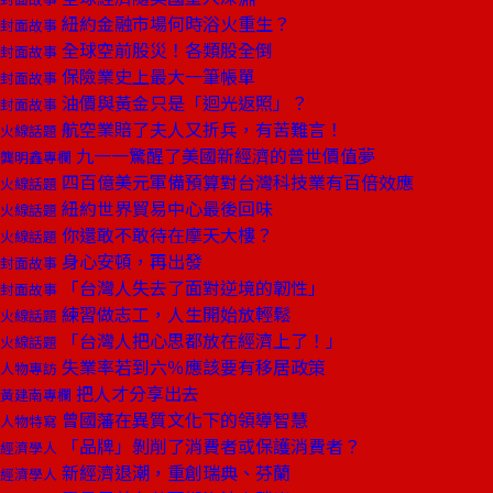
紐約金融市場何時浴火重生？
封面故事
全球空前股災！各類股全倒
封面故事
保險業史上最大一筆帳單
封面故事
油價與黃金只是「迴光返照」？
封面故事
航空業賠了夫人又折兵，有苦難言！
火線話題
九一一驚醒了美國新經濟的普世價值夢
龔明鑫專欄
四百億美元軍備預算對台灣科技業有百倍效應
火線話題
紐約世界貿易中心最後回味
火線話題
你還敢不敢待在摩天大樓？
火線話題
身心安頓，再出發
封面故事
「台灣人失去了面對逆境的韌性」
封面故事
練習做志工，人生開始放輕鬆
火線話題
「台灣人把心思都放在經濟上了！」
火線話題
失業率若到六％應該要有移居政策
人物專訪
把人才分享出去
黃建南專欄
曾國藩在異質文化下的領導智慧
人物特寫
「品牌」剝削了消費者或保護消費者？
經濟學人
新經濟退潮，重創瑞典、芬蘭
經濟學人