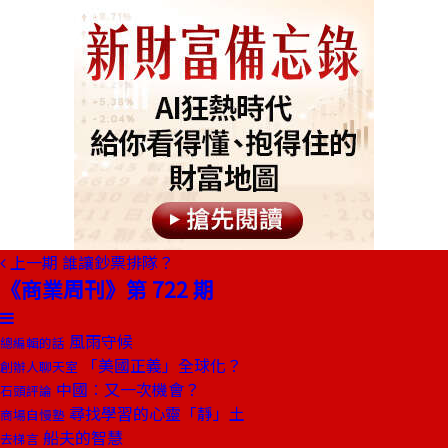
上一期
誰讓鈔票排隊？
《商業周刊》第 722 期
風雨守候
總編輯的話
「美國正義」全球化？
創辦人聊天室
中國︰又一次機會？
石頭評論
尋找學習的心靈「靜」土
商場自慢塾
船夫的智慧
去梯言