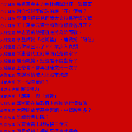
民進黨金主力薦杜總輝出任一銀董事
台北耳語
趙守博是李紀珠的護「花」使者？
台北耳語
李湘偉把哥兒們陸大文拉進荷銀光華
台北耳語
五十萬美元資金將到位拯救谷月涵？
台北耳語
林志嘉的競選班底將為誰而戰？
火線話題
李登輝變「老糊塗」，連戰扮「阿信」
火線話題
合併案宣示了ＰＣ業步入衰頹
火線話題
新惠普代工訂單將花落誰家？
火線話題
風雨飄搖，冠遠能不能翻身？
火線話題
上帝會不會再挺陳文琦一次？
火線話題
朱鎔基擠破大陸股市泡沫
產業風雲
下一個會更好？
其他專欄
獲得權力
黃建南專欄
「應用」與「骨幹」
其他專欄
龔照勝在扁政府財經團隊行情看漲
火線話題
大陸開放型基金起跑，中概股利多？
產業風雲
誰讓鈔票排隊？
封面故事
光賣會員卡就進帳三億元
封面故事
四星級飯店裡的平價泰式餐廳
封面故事