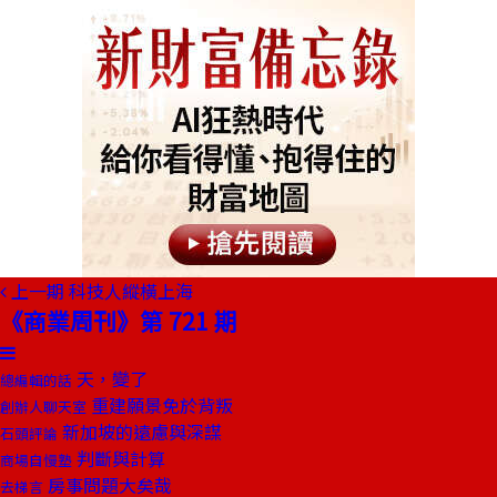
上一期
科技人縱橫上海
《商業周刊》第 721 期
天，變了
總編輯的話
重建願景免於背叛
創辦人聊天室
新加坡的遠慮與深謀
石頭評論
判斷與計算
商場自慢塾
房事問題大矣哉
去梯言