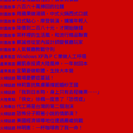
六百六十萬捧回的拉麵
封面故事
用蘋果做湯頭，中式火鍋西式口感
封面故事
日式點心、摩登裝潢，擄獲年輕人
封面故事
降價到二百八十元，才開始賺錢
封面故事
茶杯裡的生活風，和流行精品聯賣
封面故事
蘇誠修從室內設計師變餐廳玩家
封面故事
人氣餐廳教戰守則
封面故事
Windows XP為ＰＣ業做人工呼吸
產業風雲
嚴凱泰投資大陸風神，一年就回本
產業風雲
宜蘭要做軟體、生技大本營
產業風雲
職場憂鬱症蔓延！
火線話題
林莉靠抗焦慮藥撐起婚紗王國
火線話題
「我到日本時，身上只有去程機票……」
火線話題
「俠女」徐楓一度患了「恐慌症」
大陸焦點
代工將是台灣的第二個泡沫
人物專訪
恐怖分子照著小說的情節演？
火線話題
美國經濟領導地位遭遇嚴峻挑戰
火線話題
林明憲：一杯咖啡救了我一命！
火線話題