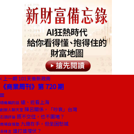
上一期
101天後新政商
《商業周刊》第 720 期
遠、近看上海
總編輯的話
陳呂關係，「吵衰」台灣
創辦人聊天室
既不交往，也不圍堵？
石頭評論
九億在手，但坐困愁城
商場自慢塾
誰打誰埋伏？
去梯言