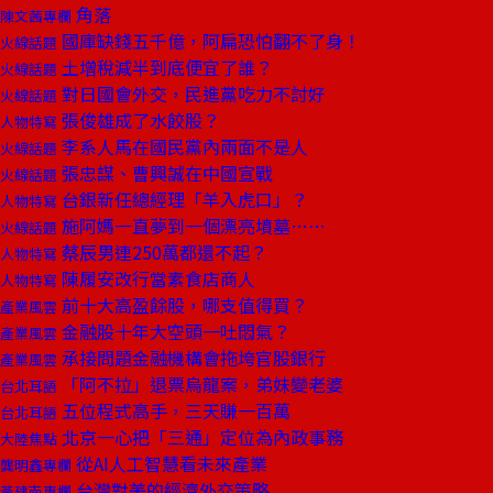
角落
陳文茜專欄
國庫缺錢五千億，阿扁恐怕翻不了身！
火線話題
土增稅減半到底便宜了誰？
火線話題
對日國會外交，民進黨吃力不討好
火線話題
張俊雄成了水餃股？
人物特寫
李系人馬在國民黨內兩面不是人
火線話題
張忠謀、曹興誠在中國宣戰
火線話題
台銀新任總經理「羊入虎口」？
人物特寫
施阿媽一直夢到一個漂亮墳墓……
火線話題
蔡辰男連250萬都還不起？
人物特寫
陳履安改行當素食店商人
人物特寫
前十大高盈餘股，哪支值得買？
產業風雲
金融股十年大空頭一吐悶氣？
產業風雲
承接問題金融機構會拖垮官股銀行
產業風雲
「阿不拉」退票烏龍案，弟妹變老婆
台北耳語
五位程式高手，三天賺一百萬
台北耳語
北京一心把「三通」定位為內政事務
大陸焦點
從AI人工智慧看未來產業
龔明鑫專欄
台灣對美的經濟外交策略
黃建南專欄