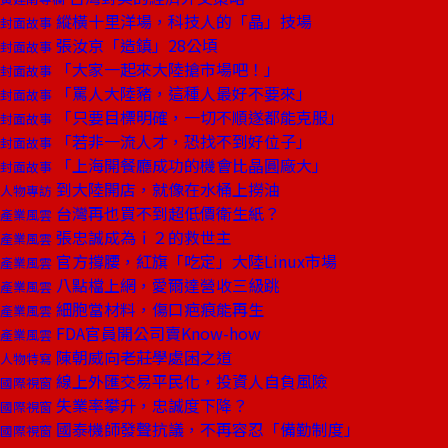
縱橫十里洋場，科技人的「晶」技場
封面故事
張汝京「造鎮」28公頃
封面故事
「大家一起來大陸搶市場吧！」
封面故事
「罵人大陸豬，這種人最好不要來」
封面故事
「只要目標明確，一切不順遂都能克服」
封面故事
「若非一流人才，恐找不到好位子」
封面故事
「上海開餐廳成功的機會比晶圓廠大」
封面故事
到大陸開店，就像在水桶上撈油
人物專訪
台灣再也買不到超低價衛生紙？
產業風雲
張忠誠成為ｉ２的救世主
產業風雲
官方撐腰，紅旗「吃定」大陸Linux市場
產業風雲
八點檔上網，愛爾達營收三級跳
產業風雲
細胞當材料，傷口疤痕能再生
產業風雲
FDA官員開公司賣Know-how
產業風雲
陳朝威向老莊學處困之道
人物特寫
線上外匯交易平民化，投資人自負風險
國際視窗
失業率攀升，忠誠度下降？
國際視窗
國泰機師發聲抗議，不再容忍「備勤制度」
國際視窗