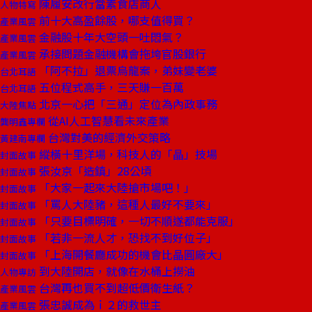
陳履安改行當素食店商人
人物特寫
前十大高盈餘股，哪支值得買？
產業風雲
金融股十年大空頭一吐悶氣？
產業風雲
承接問題金融機構會拖垮官股銀行
產業風雲
「阿不拉」退票烏龍案，弟妹變老婆
台北耳語
五位程式高手，三天賺一百萬
台北耳語
北京一心把「三通」定位為內政事務
大陸焦點
從AI人工智慧看未來產業
龔明鑫專欄
台灣對美的經濟外交策略
黃建南專欄
縱橫十里洋場，科技人的「晶」技場
封面故事
張汝京「造鎮」28公頃
封面故事
「大家一起來大陸搶市場吧！」
封面故事
「罵人大陸豬，這種人最好不要來」
封面故事
「只要目標明確，一切不順遂都能克服」
封面故事
「若非一流人才，恐找不到好位子」
封面故事
「上海開餐廳成功的機會比晶圓廠大」
封面故事
到大陸開店，就像在水桶上撈油
人物專訪
台灣再也買不到超低價衛生紙？
產業風雲
張忠誠成為ｉ２的救世主
產業風雲