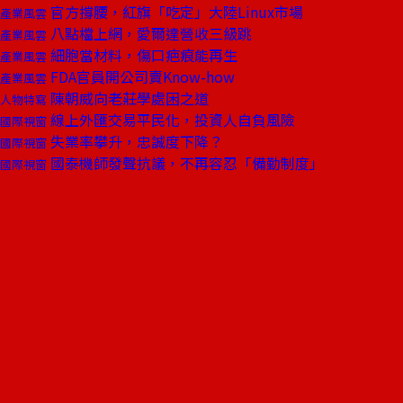
官方撐腰，紅旗「吃定」大陸Linux市場
產業風雲
八點檔上網，愛爾達營收三級跳
產業風雲
細胞當材料，傷口疤痕能再生
產業風雲
FDA官員開公司賣Know-how
產業風雲
陳朝威向老莊學處困之道
人物特寫
線上外匯交易平民化，投資人自負風險
國際視窗
失業率攀升，忠誠度下降？
國際視窗
國泰機師發聲抗議，不再容忍「備勤制度」
國際視窗