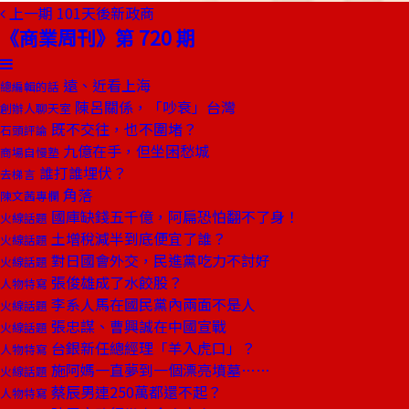
上一期
101天後新政商
《商業周刊》第 720 期
遠、近看上海
總編輯的話
陳呂關係，「吵衰」台灣
創辦人聊天室
既不交往，也不圍堵？
石頭評論
九億在手，但坐困愁城
商場自慢塾
誰打誰埋伏？
去梯言
角落
陳文茜專欄
國庫缺錢五千億，阿扁恐怕翻不了身！
火線話題
土增稅減半到底便宜了誰？
火線話題
對日國會外交，民進黨吃力不討好
火線話題
張俊雄成了水餃股？
人物特寫
李系人馬在國民黨內兩面不是人
火線話題
張忠謀、曹興誠在中國宣戰
火線話題
台銀新任總經理「羊入虎口」？
人物特寫
施阿媽一直夢到一個漂亮墳墓……
火線話題
蔡辰男連250萬都還不起？
人物特寫