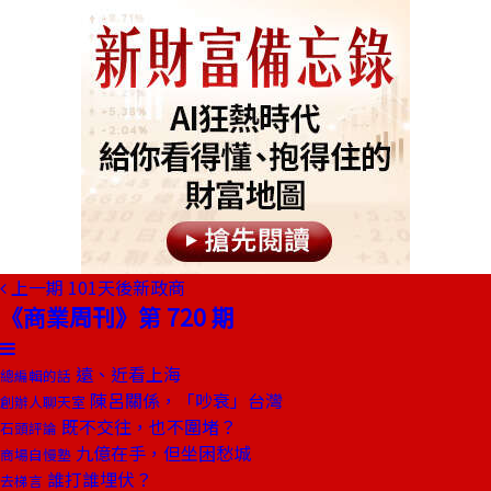
上一期
101天後新政商
《商業周刊》第 720 期
遠、近看上海
總編輯的話
陳呂關係，「吵衰」台灣
創辦人聊天室
既不交往，也不圍堵？
石頭評論
九億在手，但坐困愁城
商場自慢塾
誰打誰埋伏？
去梯言