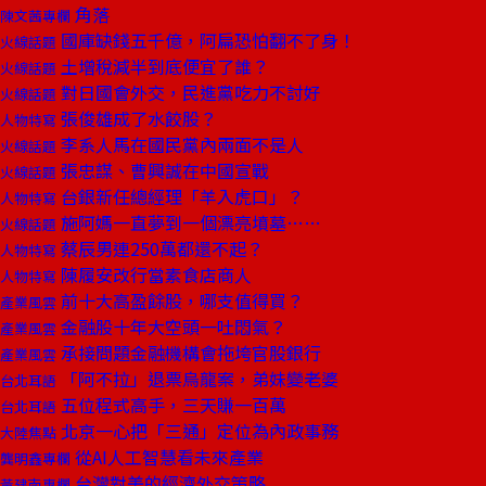
角落
陳文茜專欄
國庫缺錢五千億，阿扁恐怕翻不了身！
火線話題
土增稅減半到底便宜了誰？
火線話題
對日國會外交，民進黨吃力不討好
火線話題
張俊雄成了水餃股？
人物特寫
李系人馬在國民黨內兩面不是人
火線話題
張忠謀、曹興誠在中國宣戰
火線話題
台銀新任總經理「羊入虎口」？
人物特寫
施阿媽一直夢到一個漂亮墳墓……
火線話題
蔡辰男連250萬都還不起？
人物特寫
陳履安改行當素食店商人
人物特寫
前十大高盈餘股，哪支值得買？
產業風雲
金融股十年大空頭一吐悶氣？
產業風雲
承接問題金融機構會拖垮官股銀行
產業風雲
「阿不拉」退票烏龍案，弟妹變老婆
台北耳語
五位程式高手，三天賺一百萬
台北耳語
北京一心把「三通」定位為內政事務
大陸焦點
從AI人工智慧看未來產業
龔明鑫專欄
台灣對美的經濟外交策略
黃建南專欄