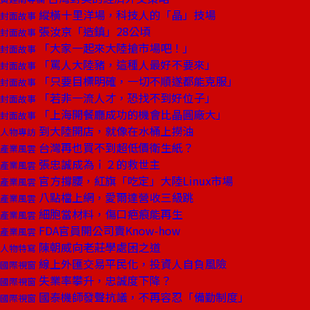
縱橫十里洋場，科技人的「晶」技場
封面故事
張汝京「造鎮」28公頃
封面故事
「大家一起來大陸搶市場吧！」
封面故事
「罵人大陸豬，這種人最好不要來」
封面故事
「只要目標明確，一切不順遂都能克服」
封面故事
「若非一流人才，恐找不到好位子」
封面故事
「上海開餐廳成功的機會比晶圓廠大」
封面故事
到大陸開店，就像在水桶上撈油
人物專訪
台灣再也買不到超低價衛生紙？
產業風雲
張忠誠成為ｉ２的救世主
產業風雲
官方撐腰，紅旗「吃定」大陸Linux市場
產業風雲
八點檔上網，愛爾達營收三級跳
產業風雲
細胞當材料，傷口疤痕能再生
產業風雲
FDA官員開公司賣Know-how
產業風雲
陳朝威向老莊學處困之道
人物特寫
線上外匯交易平民化，投資人自負風險
國際視窗
失業率攀升，忠誠度下降？
國際視窗
國泰機師發聲抗議，不再容忍「備勤制度」
國際視窗