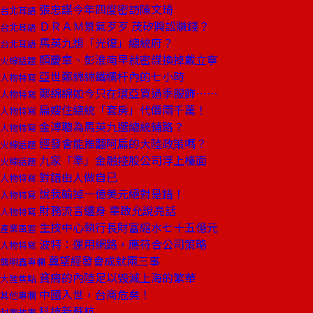
張忠謀今年四度密訪陳文琦
台北耳語
ＤＲＡＭ景氣歹歹 茂矽興訟賺錢？
台北耳語
馬英九想「光復」總統府？
台北耳語
顏慶章、彭淮南早就密謀換掉戴立寧
火線話題
亞世鄭綿綿鐵欄杆內的七小時
人物特寫
鄭綿綿如今只在環亞買過季服飾……
人物特寫
扁嫂住總統「套房」代價兩千萬！
人物特寫
金溥聰為馬英九選總統鋪路？
人物特寫
經發會能推翻阿扁的大陸政策嗎？
火線話題
九家「準」金融控股公司浮上檯面
火線話題
對錯由人做自已
人物特寫
說我輸掉一億美元絕對是錯！
人物特寫
財務流言纏身 辜啟允說亮話
人物特寫
生技中心執行長財富縮水七十五億元
產業風雲
波特：運用網路，應符合公司策略
人物特寫
冀望經發會成就兩三事
龔明鑫專欄
貧瘠的內陸足以毀滅上海的繁華
大陸焦點
中國入世，台商危矣！
其他專欄
科技新蘇杭
封面故事