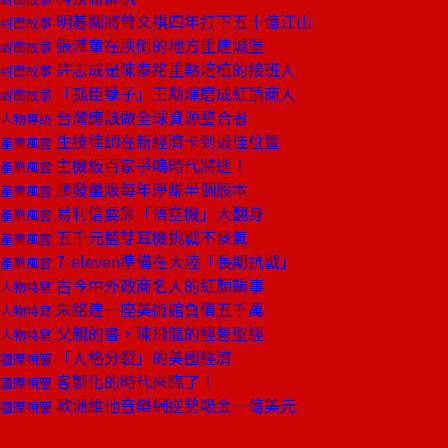
明碁闖將曾文祺四年打下五十億江山
封面故事
張漢章在跌倒的地方重建城堡
封面故事
許志成是陳泰銘重點培植的接班人
封面故事
「孤臣孽子」王勳煇磨成紅頂商人
封面故事
台灣應該做全球資源整合者
人物專訪
生技律師在新經濟卡到最佳位置
產業風雲
主機板百家爭鳴時代將逝！
產業風雲
順發量販每年淨賺半個股本
產業風雲
易利信要靠「悟空機」大翻身
產業風雲
五千元藍芽耳機挑戰不景氣
產業風雲
7-eleven準備在大陸「長期抗戰」
產業風雲
古今中外政商名人的紅顏韻事
人物特寫
朱銘建一座美術館負債五千萬
人物特寫
父親的書，陳飛龍的經營聖經
人物特寫
「人格分裂」的美國經濟
國際視窗
客製化的時代來臨了！
國際視窗
歐洲維他音樂網逆勢吸金一億美元
國際視窗