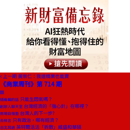
上一期
黃崇仁：我連精業也能賣
《商業周刊》第 714 期
只能生悶氣嗎？
總編輯的話
台灣經濟的「強心針」在哪裡？
創辦人聊天室
台灣人的下一步?
商場自慢塾
只有政治，哪有經濟？
去梯言
英特爾活活「拆散」威盛和華碩
台北耳語