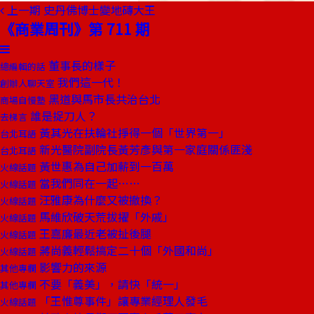
上一期
史丹佛博士變地磚大王
《商業周刊》第 711 期
董事長的樣子
總編輯的話
我們這一代！
創辦人聊天室
黑道與馬市長共治台北
商場自慢塾
誰是捉刀人？
去梯言
黃其光在扶輪社掙得一個「世界第一」
台北耳語
新光醫院副院長黃芳彥與第一家庭關係匪淺
台北耳語
黃世惠為自己加薪到一百萬
火線話題
當我們同在一起……
火線話題
汪雅康為什麼又被撤換？
火線話題
馬維欣破天荒拔擢「外戚」
火線話題
王嘉廉最近老被扯後腿
火線話題
蔣尚義輕鬆搞定二十個「外國和尚」
火線話題
影響力的來源
其他專欄
不要「義美」，請快「統一」
其他專欄
「王惟尊事件」讓專業經理人發毛
火線話題