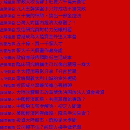
前政大校長鄭丁旺賣六千萬元豪宅
火線話題
九大王牌操盤手只許成功不准失敗
產業風雲
三十歲的律師，搞出一部金控法
產業風雲
台灣人對國內經濟太悲觀了！
產業風雲
投信研究員對特力另眼相看
產業風雲
香港成為大陸資金外逃大本營
火線話題
五十億，買一千個人才
封面故事
張大千天價畫作藏身處
封面故事
政府應該帶頭降低生活成本
人物專訪
臨床研究機構也可以像台積電一樣大
產業風雲
李大經用電影分享「升官哲學」
人物特寫
雷倩與義大利山城的意外邂逅
人物特寫
近四成台灣菁英擔心丟飯碗
火線話題
大陸吹響股市改革號角決開放法人資金投資
經濟學人
中國經濟起飛，共產黨還能專政？
經濟學人
中國房市禁令解除，卻乏人問津
經濟學人
美國經濟回春緩慢，降息手法失靈？
經濟學人
投資大陸股市，選股是大學問
國際視窗
公司撐不住？經理人接手做老闆
國際視窗