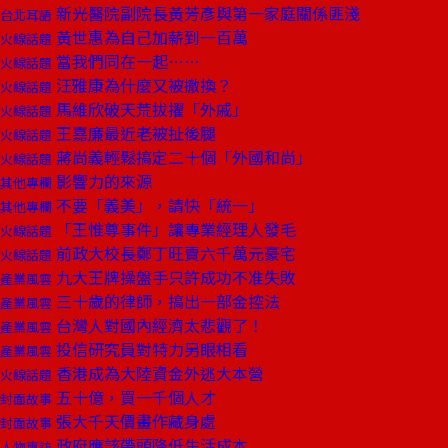
新光醫院副院長黃芳彥與第一家庭關係匪淺
台北耳語
黃世惠為自己加薪到一百萬
火線話題
當我們同在一起……
火線話題
汪雅康為什麼又被撤換？
火線話題
馬維欣破天荒拔擢「外戚」
火線話題
王嘉廉最近老被扯後腿
火線話題
蔣尚義輕鬆搞定二十個「外國和尚」
火線話題
影響力的來源
其他專欄
不要「義美」，請快「統一」
其他專欄
「王惟尊事件」讓專業經理人發毛
火線話題
前政大校長鄭丁旺賣六千萬元豪宅
火線話題
九大王牌操盤手只許成功不准失敗
產業風雲
三十歲的律師，搞出一部金控法
產業風雲
台灣人對國內經濟太悲觀了！
產業風雲
投信研究員對特力另眼相看
產業風雲
香港成為大陸資金外逃大本營
火線話題
五十億，買一千個人才
封面故事
張大千天價畫作藏身處
封面故事
政府應該帶頭降低生活成本
人物專訪