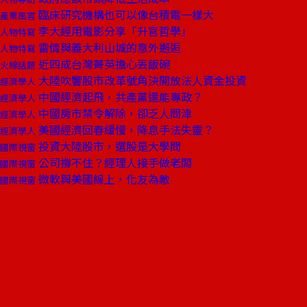
臨床研究機構也可以像台積電一樣大
產業風雲
李大經用電影分享「升官哲學」
人物特寫
雷倩與義大利山城的意外邂逅
人物特寫
近四成台灣菁英擔心丟飯碗
火線話題
大陸吹響股市改革號角決開放法人資金投資
經濟學人
中國經濟起飛，共產黨還能專政？
經濟學人
中國房市禁令解除，卻乏人問津
經濟學人
美國經濟回春緩慢，降息手法失靈？
經濟學人
投資大陸股市，選股是大學問
國際視窗
公司撐不住？經理人接手做老闆
國際視窗
微軟與美國線上，化友為敵
國際視窗