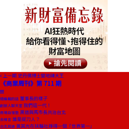
上一期
史丹佛博士變地磚大王
《商業周刊》第 711 期
董事長的樣子
總編輯的話
我們這一代！
創辦人聊天室
黑道與馬市長共治台北
商場自慢塾
誰是捉刀人？
去梯言
黃其光在扶輪社掙得一個「世界第一」
台北耳語