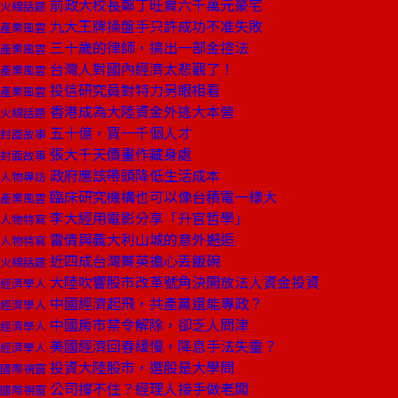
前政大校長鄭丁旺賣六千萬元豪宅
火線話題
九大王牌操盤手只許成功不准失敗
產業風雲
三十歲的律師，搞出一部金控法
產業風雲
台灣人對國內經濟太悲觀了！
產業風雲
投信研究員對特力另眼相看
產業風雲
香港成為大陸資金外逃大本營
火線話題
五十億，買一千個人才
封面故事
張大千天價畫作藏身處
封面故事
政府應該帶頭降低生活成本
人物專訪
臨床研究機構也可以像台積電一樣大
產業風雲
李大經用電影分享「升官哲學」
人物特寫
雷倩與義大利山城的意外邂逅
人物特寫
近四成台灣菁英擔心丟飯碗
火線話題
大陸吹響股市改革號角決開放法人資金投資
經濟學人
中國經濟起飛，共產黨還能專政？
經濟學人
中國房市禁令解除，卻乏人問津
經濟學人
美國經濟回春緩慢，降息手法失靈？
經濟學人
投資大陸股市，選股是大學問
國際視窗
公司撐不住？經理人接手做老闆
國際視窗