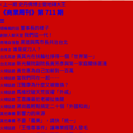
上一期
史丹佛博士變地磚大王
《商業周刊》第 711 期
董事長的樣子
總編輯的話
我們這一代！
創辦人聊天室
黑道與馬市長共治台北
商場自慢塾
誰是捉刀人？
去梯言
黃其光在扶輪社掙得一個「世界第一」
台北耳語
新光醫院副院長黃芳彥與第一家庭關係匪淺
台北耳語
黃世惠為自己加薪到一百萬
火線話題
當我們同在一起……
火線話題
汪雅康為什麼又被撤換？
火線話題
馬維欣破天荒拔擢「外戚」
火線話題
王嘉廉最近老被扯後腿
火線話題
蔣尚義輕鬆搞定二十個「外國和尚」
火線話題
影響力的來源
其他專欄
不要「義美」，請快「統一」
其他專欄
「王惟尊事件」讓專業經理人發毛
火線話題