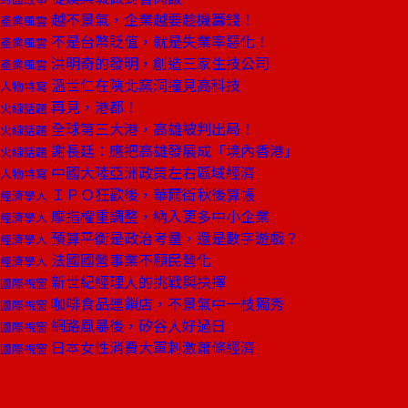
越不景氣，企業越要趁機籌錢！
產業風雲
不是台幣貶值，就是失業率惡化！
產業風雲
洪明奇的發明，創造三家生技公司
產業風雲
溫世仁在陝北窯洞撞見高科技
人物特寫
再見，港都！
火線話題
全球第三大港，高雄被判出局！
火線話題
謝長廷：應把高雄發展成「境內香港」
火線話題
中國大陸亞洲政策左右區域經濟
人物特寫
ＩＰＯ狂歡後，華爾街秋後算帳
經濟學人
摩指權重調整，納入更多中小企業
經濟學人
預算平衡是政治考量，還是數字遊戲？
經濟學人
法國國營事業不願民營化
經濟學人
新世紀經理人的挑戰與抉擇
國際視窗
咖啡食品連鎖店，不景氣中一枝獨秀
國際視窗
網路風暴後，矽谷人好過日
國際視窗
日本女性消費大軍刺激蕭條經濟
國際視窗