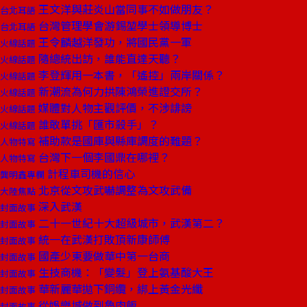
王文洋與莊炎山當同事不如做朋友？
台北耳語
台灣管理學會游錫堃學士領導博士
台北耳語
王令麟越洋發功，將國民黨一軍
火線話題
隨總統出訪，誰能直達天聽？
火線話題
李登輝用一本書，「遙控」兩岸關係？
火線話題
新潮流為何力拱陳鴻榮進證交所？
火線話題
媒體對人物主觀評價，不涉誹謗
火線話題
誰敢單挑「匯市殺手」？
火線話題
補助款是國庫與縣庫調度的難題？
人物特寫
台灣下一個李國鼎在哪裡？
人物特寫
計程車司機的信心
龔明鑫專欄
北京從文攻武嚇調整為文攻武備
大陸焦點
深入武漢
封面故事
二十一世紀十大超級城市，武漢第二？
封面故事
統一在武漢打敗頂新康師傅
封面故事
國產少東要做華中第一台商
封面故事
生技商機：「變髮」登上氨基酸大王
封面故事
華新麗華拋下銅纜，綁上黃金光纖
封面故事
從娛樂城做到魯肉飯
封面故事