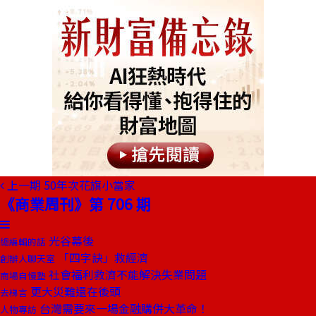
上一期
50年次花旗小當家
《商業周刊》第 706 期
光谷幕後
總編輯的話
「四字訣」救經濟
創辦人聊天室
社會福利救濟不能解決失業問題
商場自慢塾
更大災難還在後頭
去梯言
台灣需要來一場金融購併大革命！
人物專訪