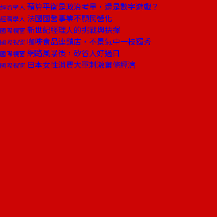
預算平衡是政治考量，還是數字遊戲？
經濟學人
法國國營事業不願民營化
經濟學人
新世紀經理人的挑戰與抉擇
國際視窗
咖啡食品連鎖店，不景氣中一枝獨秀
國際視窗
網路風暴後，矽谷人好過日
國際視窗
日本女性消費大軍刺激蕭條經濟
國際視窗