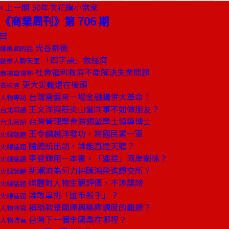
上一期
50年次花旗小當家
《商業周刊》第 706 期
光谷幕後
總編輯的話
「四字訣」救經濟
創辦人聊天室
社會福利救濟不能解決失業問題
商場自慢塾
更大災難還在後頭
去梯言
台灣需要來一場金融購併大革命！
人物專訪
王文洋與莊炎山當同事不如做朋友？
台北耳語
台灣管理學會游錫堃學士領導博士
台北耳語
王令麟越洋發功，將國民黨一軍
火線話題
隨總統出訪，誰能直達天聽？
火線話題
李登輝用一本書，「遙控」兩岸關係？
火線話題
新潮流為何力拱陳鴻榮進證交所？
火線話題
媒體對人物主觀評價，不涉誹謗
火線話題
誰敢單挑「匯市殺手」？
火線話題
補助款是國庫與縣庫調度的難題？
人物特寫
台灣下一個李國鼎在哪裡？
人物特寫