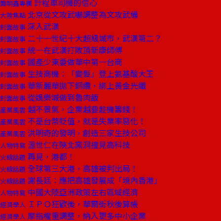
計程車司機的信心
龔明鑫專欄
北京從文攻武嚇調整為文攻武備
大陸焦點
深入武漢
封面故事
二十一世紀十大超級城市，武漢第二？
封面故事
統一在武漢打敗頂新康師傅
封面故事
國產少東要做華中第一台商
封面故事
生技商機：「變髮」登上氨基酸大王
封面故事
華新麗華拋下銅纜，綁上黃金光纖
封面故事
從娛樂城做到魯肉飯
封面故事
越不景氣，企業越要趁機籌錢！
產業風雲
不是台幣貶值，就是失業率惡化！
產業風雲
洪明奇的發明，創造三家生技公司
產業風雲
溫世仁在陝北窯洞撞見高科技
人物特寫
再見，港都！
火線話題
全球第三大港，高雄被判出局！
火線話題
謝長廷：應把高雄發展成「境內香港」
火線話題
中國大陸亞洲政策左右區域經濟
人物特寫
ＩＰＯ狂歡後，華爾街秋後算帳
經濟學人
摩指權重調整，納入更多中小企業
經濟學人