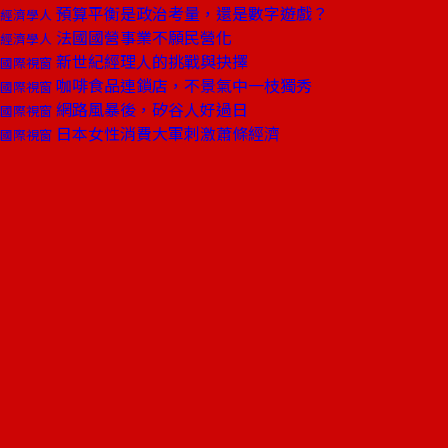
預算平衡是政治考量，還是數字遊戲？
經濟學人
法國國營事業不願民營化
經濟學人
新世紀經理人的挑戰與抉擇
國際視窗
咖啡食品連鎖店，不景氣中一枝獨秀
國際視窗
網路風暴後，矽谷人好過日
國際視窗
日本女性消費大軍刺激蕭條經濟
國際視窗