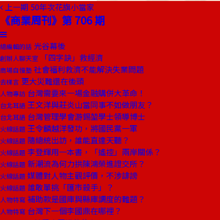
上一期
50年次花旗小當家
《商業周刊》第 706 期
光谷幕後
總編輯的話
「四字訣」救經濟
創辦人聊天室
社會福利救濟不能解決失業問題
商場自慢塾
更大災難還在後頭
去梯言
台灣需要來一場金融購併大革命！
人物專訪
王文洋與莊炎山當同事不如做朋友？
台北耳語
台灣管理學會游錫堃學士領導博士
台北耳語
王令麟越洋發功，將國民黨一軍
火線話題
隨總統出訪，誰能直達天聽？
火線話題
李登輝用一本書，「遙控」兩岸關係？
火線話題
新潮流為何力拱陳鴻榮進證交所？
火線話題
媒體對人物主觀評價，不涉誹謗
火線話題
誰敢單挑「匯市殺手」？
火線話題
補助款是國庫與縣庫調度的難題？
人物特寫
台灣下一個李國鼎在哪裡？
人物特寫