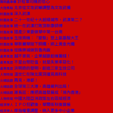
計程車司機的信心
龔明鑫專欄
北京從文攻武嚇調整為文攻武備
大陸焦點
深入武漢
封面故事
二十一世紀十大超級城市，武漢第二？
封面故事
統一在武漢打敗頂新康師傅
封面故事
國產少東要做華中第一台商
封面故事
生技商機：「變髮」登上氨基酸大王
封面故事
華新麗華拋下銅纜，綁上黃金光纖
封面故事
從娛樂城做到魯肉飯
封面故事
越不景氣，企業越要趁機籌錢！
產業風雲
不是台幣貶值，就是失業率惡化！
產業風雲
洪明奇的發明，創造三家生技公司
產業風雲
溫世仁在陝北窯洞撞見高科技
人物特寫
再見，港都！
火線話題
全球第三大港，高雄被判出局！
火線話題
謝長廷：應把高雄發展成「境內香港」
火線話題
中國大陸亞洲政策左右區域經濟
人物特寫
ＩＰＯ狂歡後，華爾街秋後算帳
經濟學人
摩指權重調整，納入更多中小企業
經濟學人