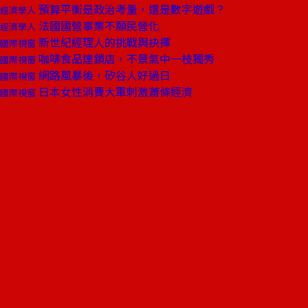
預算平衡是政治考量，還是數字遊戲？
經濟學人
法國國營事業不願民營化
經濟學人
新世紀經理人的挑戰與抉擇
國際視窗
咖啡食品連鎖店，不景氣中一枝獨秀
國際視窗
網路風暴後，矽谷人好過日
國際視窗
日本女性消費大軍刺激蕭條經濟
國際視窗