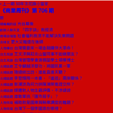
上一期
50年次花旗小當家
《商業周刊》第 706 期
光谷幕後
總編輯的話
「四字訣」救經濟
創辦人聊天室
社會福利救濟不能解決失業問題
商場自慢塾
更大災難還在後頭
去梯言
台灣需要來一場金融購併大革命！
人物專訪
王文洋與莊炎山當同事不如做朋友？
台北耳語
台灣管理學會游錫堃學士領導博士
台北耳語
王令麟越洋發功，將國民黨一軍
火線話題
隨總統出訪，誰能直達天聽？
火線話題
李登輝用一本書，「遙控」兩岸關係？
火線話題
新潮流為何力拱陳鴻榮進證交所？
火線話題
媒體對人物主觀評價，不涉誹謗
火線話題
誰敢單挑「匯市殺手」？
火線話題
補助款是國庫與縣庫調度的難題？
人物特寫
台灣下一個李國鼎在哪裡？
人物特寫