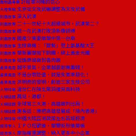
計程車司機的信心
龔明鑫專欄
北京從文攻武嚇調整為文攻武備
大陸焦點
深入武漢
封面故事
二十一世紀十大超級城市，武漢第二？
封面故事
統一在武漢打敗頂新康師傅
封面故事
國產少東要做華中第一台商
封面故事
生技商機：「變髮」登上氨基酸大王
封面故事
華新麗華拋下銅纜，綁上黃金光纖
封面故事
從娛樂城做到魯肉飯
封面故事
越不景氣，企業越要趁機籌錢！
產業風雲
不是台幣貶值，就是失業率惡化！
產業風雲
洪明奇的發明，創造三家生技公司
產業風雲
溫世仁在陝北窯洞撞見高科技
人物特寫
再見，港都！
火線話題
全球第三大港，高雄被判出局！
火線話題
謝長廷：應把高雄發展成「境內香港」
火線話題
中國大陸亞洲政策左右區域經濟
人物特寫
ＩＰＯ狂歡後，華爾街秋後算帳
經濟學人
摩指權重調整，納入更多中小企業
經濟學人