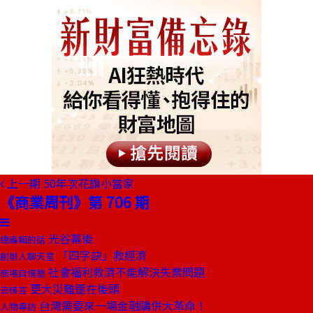
上一期
50年次花旗小當家
《商業周刊》第 706 期
光谷幕後
總編輯的話
「四字訣」救經濟
創辦人聊天室
社會福利救濟不能解決失業問題
商場自慢塾
更大災難還在後頭
去梯言
台灣需要來一場金融購併大革命！
人物專訪