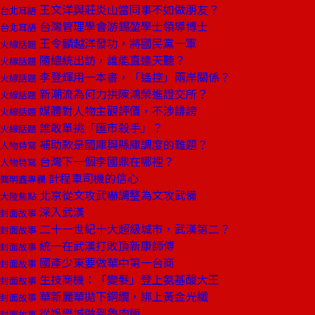
王文洋與莊炎山當同事不如做朋友？
台北耳語
台灣管理學會游錫堃學士領導博士
台北耳語
王令麟越洋發功，將國民黨一軍
火線話題
隨總統出訪，誰能直達天聽？
火線話題
李登輝用一本書，「遙控」兩岸關係？
火線話題
新潮流為何力拱陳鴻榮進證交所？
火線話題
媒體對人物主觀評價，不涉誹謗
火線話題
誰敢單挑「匯市殺手」？
火線話題
補助款是國庫與縣庫調度的難題？
人物特寫
台灣下一個李國鼎在哪裡？
人物特寫
計程車司機的信心
龔明鑫專欄
北京從文攻武嚇調整為文攻武備
大陸焦點
深入武漢
封面故事
二十一世紀十大超級城市，武漢第二？
封面故事
統一在武漢打敗頂新康師傅
封面故事
國產少東要做華中第一台商
封面故事
生技商機：「變髮」登上氨基酸大王
封面故事
華新麗華拋下銅纜，綁上黃金光纖
封面故事
從娛樂城做到魯肉飯
封面故事