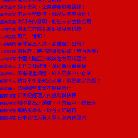
越不景氣，企業越要趁機籌錢！
產業風雲
不是台幣貶值，就是失業率惡化！
產業風雲
洪明奇的發明，創造三家生技公司
產業風雲
溫世仁在陝北窯洞撞見高科技
人物特寫
再見，港都！
火線話題
全球第三大港，高雄被判出局！
火線話題
謝長廷：應把高雄發展成「境內香港」
火線話題
中國大陸亞洲政策左右區域經濟
人物特寫
ＩＰＯ狂歡後，華爾街秋後算帳
經濟學人
摩指權重調整，納入更多中小企業
經濟學人
預算平衡是政治考量，還是數字遊戲？
經濟學人
法國國營事業不願民營化
經濟學人
新世紀經理人的挑戰與抉擇
國際視窗
咖啡食品連鎖店，不景氣中一枝獨秀
國際視窗
網路風暴後，矽谷人好過日
國際視窗
日本女性消費大軍刺激蕭條經濟
國際視窗