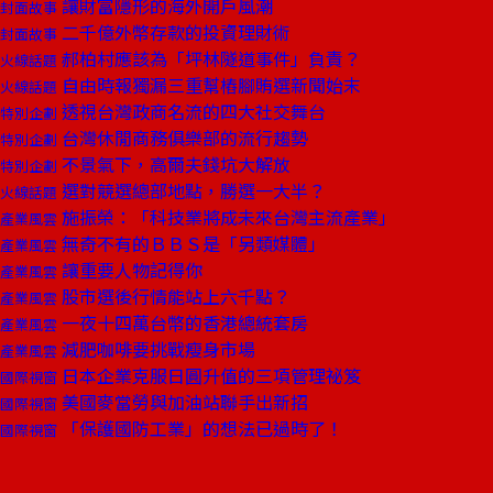
讓財富隱形的海外開戶風潮
封面故事
二千億外幣存款的投資理財術
封面故事
郝柏村應該為「坪林隧道事件」負責？
火線話題
自由時報獨漏三重幫樁腳賄選新聞始末
火線話題
透視台灣政商名流的四大社交舞台
特別企劃
台灣休閒商務俱樂部的流行趨勢
特別企劃
不景氣下，高爾夫錢坑大解放
特別企劃
選對競選總部地點，勝選一大半？
火線話題
施振榮：「科技業將成未來台灣主流產業」
產業風雲
無奇不有的ＢＢＳ是「另類媒體」
產業風雲
讓重要人物記得你
產業風雲
股市選後行情能站上六千點？
產業風雲
一夜十四萬台幣的香港總統套房
產業風雲
減肥咖啡要挑戰瘦身市場
產業風雲
日本企業克服日圓升值的三項管理祕笈
國際視窗
美國麥當勞與加油站聯手出新招
國際視窗
「保護國防工業」的想法已過時了！
國際視窗