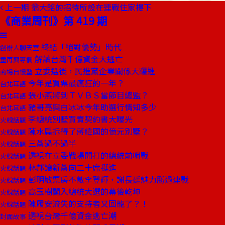
上一期
翁大銘的招待所設在連戰住家樓下
《商業周刊》第 419 期
終結「絕對優勢」時代
創辦人聊天室
解讀台灣千億資金大逃亡
童再興專欄
立委選後，民進黨企業關係大躍進
商場自慢塾
今年是買票最瘋狂的一年？
台北耳語
張小燕將到ＴＶＢＳ當節目總監？
台北耳語
豬哥亮與白冰冰今年助選行情知多少
台北耳語
李總統別墅買賣契約書大曝光
火線話題
陳水扁拆得了蔣緯國的億元別墅？
火線話題
三黨過不過半
火線話題
透視在立委戰場開打的總統前哨戰
火線話題
林郝讓新黨向二十席挺進
火線話題
彭明敏票房不敵李登輝，謝長廷魅力勝過連戰
火線話題
高玉樹闖入總統大選的幕後乾坤
火線話題
陳履安流失的支持者又回籠了？！
火線話題
透視台灣千億資金逃亡潮
封面故事