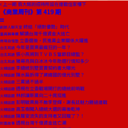
上一期
翁大銘的招待所設在連戰住家樓下
《商業周刊》第 419 期
終結「絕對優勢」時代
創辦人聊天室
解讀台灣千億資金大逃亡
童再興專欄
立委選後，民進黨企業關係大躍進
商場自慢塾
今年是買票最瘋狂的一年？
台北耳語
張小燕將到ＴＶＢＳ當節目總監？
台北耳語
豬哥亮與白冰冰今年助選行情知多少
台北耳語
李總統別墅買賣契約書大曝光
火線話題
陳水扁拆得了蔣緯國的億元別墅？
火線話題
三黨過不過半
火線話題
透視在立委戰場開打的總統前哨戰
火線話題
林郝讓新黨向二十席挺進
火線話題
彭明敏票房不敵李登輝，謝長廷魅力勝過連戰
火線話題
高玉樹闖入總統大選的幕後乾坤
火線話題
陳履安流失的支持者又回籠了？！
火線話題
透視台灣千億資金逃亡潮
封面故事