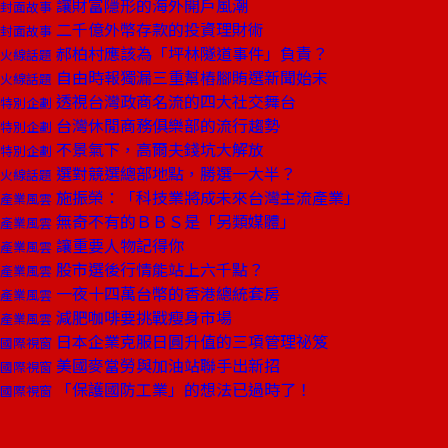
讓財富隱形的海外開戶風潮
封面故事
二千億外幣存款的投資理財術
封面故事
郝柏村應該為「坪林隧道事件」負責？
火線話題
自由時報獨漏三重幫樁腳賄選新聞始末
火線話題
透視台灣政商名流的四大社交舞台
特別企劃
台灣休閒商務俱樂部的流行趨勢
特別企劃
不景氣下，高爾夫錢坑大解放
特別企劃
選對競選總部地點，勝選一大半？
火線話題
施振榮：「科技業將成未來台灣主流產業」
產業風雲
無奇不有的ＢＢＳ是「另類媒體」
產業風雲
讓重要人物記得你
產業風雲
股市選後行情能站上六千點？
產業風雲
一夜十四萬台幣的香港總統套房
產業風雲
減肥咖啡要挑戰瘦身市場
產業風雲
日本企業克服日圓升值的三項管理祕笈
國際視窗
美國麥當勞與加油站聯手出新招
國際視窗
「保護國防工業」的想法已過時了！
國際視窗