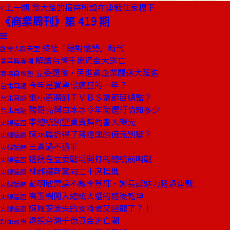
上一期
翁大銘的招待所設在連戰住家樓下
《商業周刊》第 419 期
終結「絕對優勢」時代
創辦人聊天室
解讀台灣千億資金大逃亡
童再興專欄
立委選後，民進黨企業關係大躍進
商場自慢塾
今年是買票最瘋狂的一年？
台北耳語
張小燕將到ＴＶＢＳ當節目總監？
台北耳語
豬哥亮與白冰冰今年助選行情知多少
台北耳語
李總統別墅買賣契約書大曝光
火線話題
陳水扁拆得了蔣緯國的億元別墅？
火線話題
三黨過不過半
火線話題
透視在立委戰場開打的總統前哨戰
火線話題
林郝讓新黨向二十席挺進
火線話題
彭明敏票房不敵李登輝，謝長廷魅力勝過連戰
火線話題
高玉樹闖入總統大選的幕後乾坤
火線話題
陳履安流失的支持者又回籠了？！
火線話題
透視台灣千億資金逃亡潮
封面故事