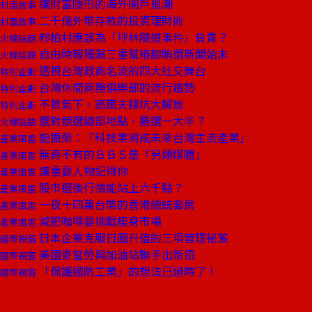
讓財富隱形的海外開戶風潮
封面故事
二千億外幣存款的投資理財術
封面故事
郝柏村應該為「坪林隧道事件」負責？
火線話題
自由時報獨漏三重幫樁腳賄選新聞始末
火線話題
透視台灣政商名流的四大社交舞台
特別企劃
台灣休閒商務俱樂部的流行趨勢
特別企劃
不景氣下，高爾夫錢坑大解放
特別企劃
選對競選總部地點，勝選一大半？
火線話題
施振榮：「科技業將成未來台灣主流產業」
產業風雲
無奇不有的ＢＢＳ是「另類媒體」
產業風雲
讓重要人物記得你
產業風雲
股市選後行情能站上六千點？
產業風雲
一夜十四萬台幣的香港總統套房
產業風雲
減肥咖啡要挑戰瘦身市場
產業風雲
日本企業克服日圓升值的三項管理祕笈
國際視窗
美國麥當勞與加油站聯手出新招
國際視窗
「保護國防工業」的想法已過時了！
國際視窗