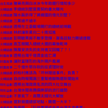
豬哥亮與白冰冰今年助選行情知多少
台北耳語
李總統別墅買賣契約書大曝光
火線話題
陳水扁拆得了蔣緯國的億元別墅？
火線話題
三黨過不過半
火線話題
透視在立委戰場開打的總統前哨戰
火線話題
林郝讓新黨向二十席挺進
火線話題
彭明敏票房不敵李登輝，謝長廷魅力勝過連戰
火線話題
高玉樹闖入總統大選的幕後乾坤
火線話題
陳履安流失的支持者又回籠了？！
火線話題
透視台灣千億資金逃亡潮
封面故事
讓財富隱形的海外開戶風潮
封面故事
二千億外幣存款的投資理財術
封面故事
郝柏村應該為「坪林隧道事件」負責？
火線話題
自由時報獨漏三重幫樁腳賄選新聞始末
火線話題
透視台灣政商名流的四大社交舞台
特別企劃
台灣休閒商務俱樂部的流行趨勢
特別企劃
不景氣下，高爾夫錢坑大解放
特別企劃
選對競選總部地點，勝選一大半？
火線話題
施振榮：「科技業將成未來台灣主流產業」
產業風雲