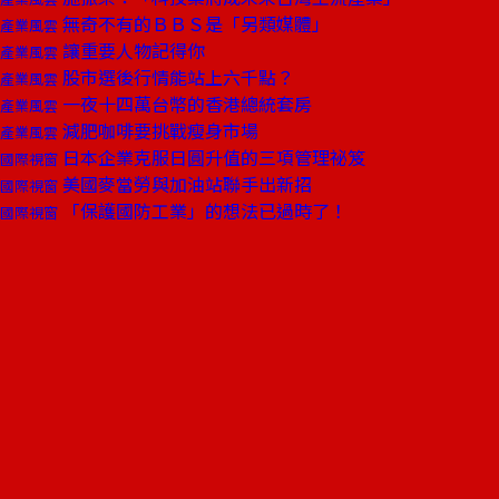
無奇不有的ＢＢＳ是「另類媒體」
產業風雲
讓重要人物記得你
產業風雲
股市選後行情能站上六千點？
產業風雲
一夜十四萬台幣的香港總統套房
產業風雲
減肥咖啡要挑戰瘦身市場
產業風雲
日本企業克服日圓升值的三項管理祕笈
國際視窗
美國麥當勞與加油站聯手出新招
國際視窗
「保護國防工業」的想法已過時了！
國際視窗