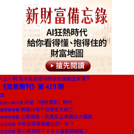
上一期
翁大銘的招待所設在連戰住家樓下
《商業周刊》第 419 期
終結「絕對優勢」時代
創辦人聊天室
解讀台灣千億資金大逃亡
童再興專欄
立委選後，民進黨企業關係大躍進
商場自慢塾
今年是買票最瘋狂的一年？
台北耳語
張小燕將到ＴＶＢＳ當節目總監？
台北耳語