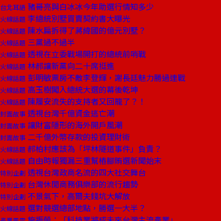
豬哥亮與白冰冰今年助選行情知多少
台北耳語
李總統別墅買賣契約書大曝光
火線話題
陳水扁拆得了蔣緯國的億元別墅？
火線話題
三黨過不過半
火線話題
透視在立委戰場開打的總統前哨戰
火線話題
林郝讓新黨向二十席挺進
火線話題
彭明敏票房不敵李登輝，謝長廷魅力勝過連戰
火線話題
高玉樹闖入總統大選的幕後乾坤
火線話題
陳履安流失的支持者又回籠了？！
火線話題
透視台灣千億資金逃亡潮
封面故事
讓財富隱形的海外開戶風潮
封面故事
二千億外幣存款的投資理財術
封面故事
郝柏村應該為「坪林隧道事件」負責？
火線話題
自由時報獨漏三重幫樁腳賄選新聞始末
火線話題
透視台灣政商名流的四大社交舞台
特別企劃
台灣休閒商務俱樂部的流行趨勢
特別企劃
不景氣下，高爾夫錢坑大解放
特別企劃
選對競選總部地點，勝選一大半？
火線話題
施振榮：「科技業將成未來台灣主流產業」
產業風雲