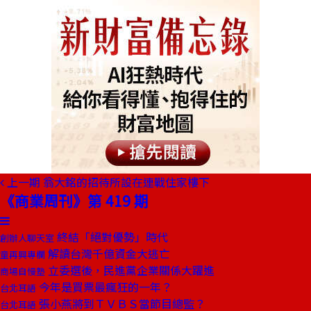
上一期
翁大銘的招待所設在連戰住家樓下
《商業周刊》第 419 期
終結「絕對優勢」時代
創辦人聊天室
解讀台灣千億資金大逃亡
童再興專欄
立委選後，民進黨企業關係大躍進
商場自慢塾
今年是買票最瘋狂的一年？
台北耳語
張小燕將到ＴＶＢＳ當節目總監？
台北耳語