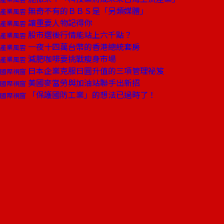
無奇不有的ＢＢＳ是「另類媒體」
產業風雲
讓重要人物記得你
產業風雲
股市選後行情能站上六千點？
產業風雲
一夜十四萬台幣的香港總統套房
產業風雲
減肥咖啡要挑戰瘦身市場
產業風雲
日本企業克服日圓升值的三項管理祕笈
國際視窗
美國麥當勞與加油站聯手出新招
國際視窗
「保護國防工業」的想法已過時了！
國際視窗